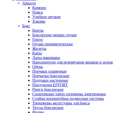
Айкидо
Кимоно
Пояса
Учебное оружие
Хакама
Бокс
Бинты
Боксерские мешки груши
Гонги
Груши пневматические
Жилеты
Капы
Лапы макивары
Наполнители для резервуаров мешков и осно
Обувь
Перчаки снарядные
Перчатки боксерские
Подушки настенные
Продукция EFFORT
Ринги боксерские
Спортивные табло силомеры электроника
Стойки кронштейны подвесные системы
Тренажеры аксессуары для бокса
Трусы боксерские
Форма