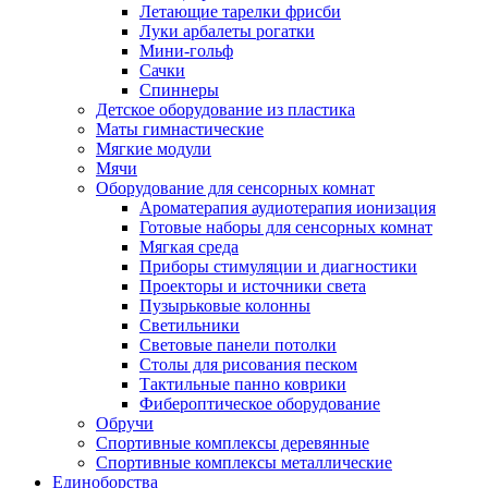
Летающие тарелки фрисби
Луки арбалеты рогатки
Мини-гольф
Сачки
Спиннеры
Детское оборудование из пластика
Маты гимнастические
Мягкие модули
Мячи
Оборудование для сенсорных комнат
Ароматерапия аудиотерапия ионизация
Готовые наборы для сенсорных комнат
Мягкая среда
Приборы стимуляции и диагностики
Проекторы и источники света
Пузырьковые колонны
Светильники
Световые панели потолки
Столы для рисования песком
Тактильные панно коврики
Фибероптическое оборудование
Обручи
Спортивные комплексы деревянные
Спортивные комплексы металлические
Единоборства