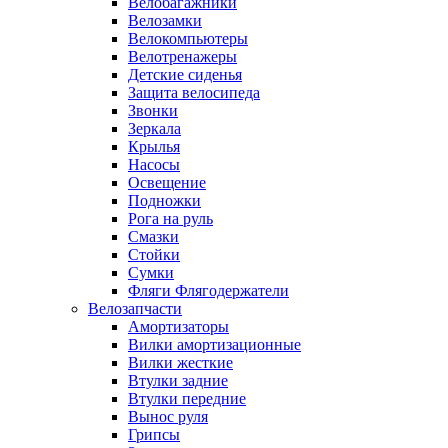
Велобагажники
Велозамки
Велокомпьютеры
Велотренажеры
Детские сиденья
Защита велосипеда
Звонки
Зеркала
Крылья
Насосы
Освещение
Подножки
Рога на руль
Смазки
Стойки
Сумки
Фляги Флягодержатели
Велозапчасти
Амортизаторы
Вилки амортизационные
Вилки жесткие
Втулки задние
Втулки передние
Вынос руля
Грипсы