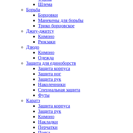
Шлема
Борьба
Борцовки
Манекены для борьбы
Трико борцовское
Джиу-джитсу
Кимоно
Рюкзаки
Дзюдо
Кимоно
Одежда
Защита для единоборств
Защита корпуса
Защита ног
Защита рук
Наколенники
Специальная защита
Футы
Каратэ
Защита корпуса
Защита рук
Кимоно
Накладки
Перчатки
Пояса