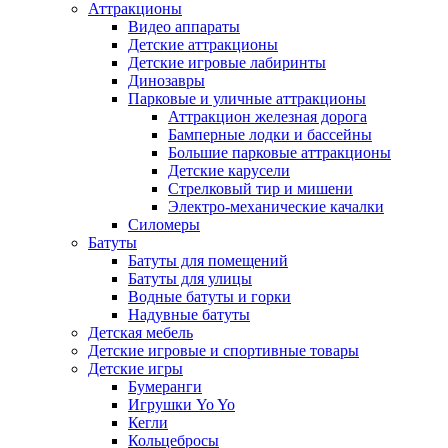
Аттракционы
Видео аппараты
Детские аттракционы
Детские игровые лабиринты
Динозавры
Парковые и уличные аттракционы
Аттракцион железная дорога
Бамперные лодки и бассейны
Большие парковые аттракционы
Детские карусели
Стрелковый тир и мишени
Электро-механические качалки
Силомеры
Батуты
Батуты для помещений
Батуты для улицы
Водные батуты и горки
Надувные батуты
Детская мебель
Детские игровые и спортивные товары
Детские игры
Бумеранги
Игрушки Yo Yo
Кегли
Кольцебросы