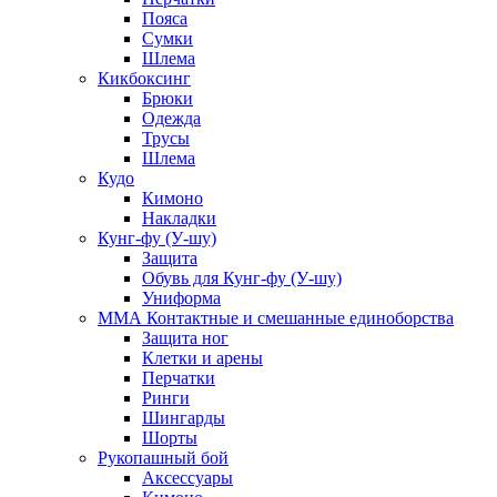
Пояса
Сумки
Шлема
Кикбоксинг
Брюки
Одежда
Трусы
Шлема
Кудо
Кимоно
Накладки
Кунг-фу (У-шу)
Защита
Обувь для Кунг-фу (У-шу)
Униформа
ММА Контактные и смешанные единоборства
Защита ног
Клетки и арены
Перчатки
Ринги
Шингарды
Шорты
Рукопашный бой
Аксессуары