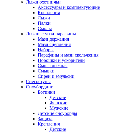
Лыжи охотничьи
Аксессуары и комплектующие
Крепления
Лыжи
Палки
Смолы
Лыжные мази парафины
Мази держания
Мази сцепления
Наборы
Парафины и мази скольжения
Порошки и ускорители
Смола лыжная
Смывки
Спреи и эмульсии
Снегоступы
Сноубординг
Ботинки
Детские
Женские
Мужские
Детские сноуборды
Защита
Крепления
Детские