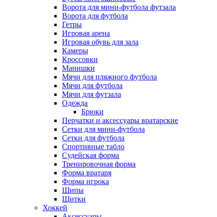
Ворота для мини-футбола футзала
Ворота для футбола
Гетры
Игровая арена
Игровая обувь для зала
Камеры
Кроссовки
Манишки
Мячи для пляжного футбола
Мячи для футбола
Мячи для футзала
Одежда
Брюки
Перчатки и аксессуары вратарские
Сетки для мини-футбола
Сетки для футбола
Спортивные табло
Судейская форма
Тренировочная форма
Форма вратаря
Форма игрока
Шипы
Щитки
Хоккей
Аксессуары