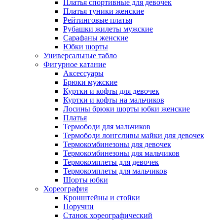
Платья спортивные для девочек
Платья туники женские
Рейтинговые платья
Рубашки жилеты мужские
Сарафаны женские
Юбки шорты
Универсальные табло
Фигурное катание
Аксессуары
Брюки мужские
Куртки и кофты для девочек
Куртки и кофты на мальчиков
Лосины брюки шорты юбки женские
Платья
Термободи для мальчиков
Термободи лонгсливы майки для девочек
Термокомбинезоны для девочек
Термокомбинезоны для мальчиков
Термокомплеты для девочек
Термокомплеты для мальчиков
Шорты юбки
Хореография
Кронштейны и стойки
Поручни
Станок хореографический