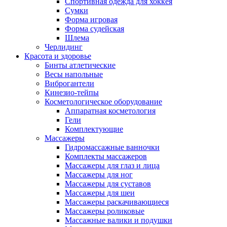
Спортивная одежда для хоккея
Сумки
Форма игровая
Форма судейская
Шлема
Черлидинг
Красота и здоровье
Бинты атлетические
Весы напольные
Виброгантели
Кинезио-тейпы
Косметологическое оборудование
Аппаратная косметология
Гели
Комплектующие
Массажеры
Гидромассажные ванночки
Комплекты массажеров
Массажеры для глаз и лица
Массажеры для ног
Массажеры для суставов
Массажеры для шеи
Массажеры раскачивающиеся
Массажеры роликовые
Массажные валики и подушки