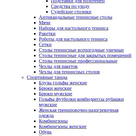
Подставки для полотенец
Средства по уходу
Судейские столики
Антивандальные теннисные столы
Мячи
Наборы для настольного тенниса
Ракетки
Роботы для настольного тенниса
Сетки
Столы теннисные всепогодные уличные
Столы теннисные для закрытых помещений
Столы теннисные профессиональные
Чехлы для ракеток
Чехлы для теннисных столов
Спортивные танцы
Блузы гольфы женские
Брюки женские
Брюки мужские
Гольфы футболки комбидрессы рубашки
мужские
Женская тренировочно-разогревочная
одежда
Комбинезоны
Комбинезоны женские
Обувь