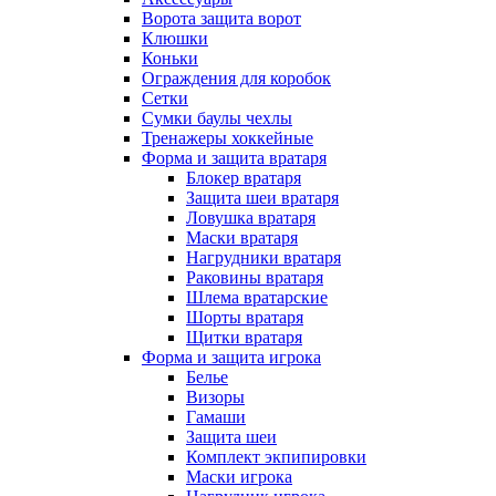
Ворота защита ворот
Клюшки
Коньки
Ограждения для коробок
Сетки
Сумки баулы чехлы
Тренажеры хоккейные
Форма и защита вратаря
Блокер вратаря
Защита шеи вратаря
Ловушка вратаря
Маски вратаря
Нагрудники вратаря
Раковины вратаря
Шлема вратарские
Шорты вратаря
Щитки вратаря
Форма и защита игрока
Белье
Визоры
Гамаши
Защита шеи
Комплект экпипировки
Маски игрока