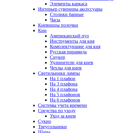
Элементы каркаса
Интерьер сувениры аксессуары
Столики барные
Часы
Киевницы полочки
Кии
Американский пул
Инструменты для кия
Комплектующие для кия
Русская пирамида
Снукер
Удлинители для киев
Чехлы для киев
Светильники лампы
На 1 плафон
На 3 плафона
На 4 плафона
На 5 плафонов
На 6 плафонов
Системы учета времени
Средства по уходу
Уход за кием
Сукно
Треугольники
Шары