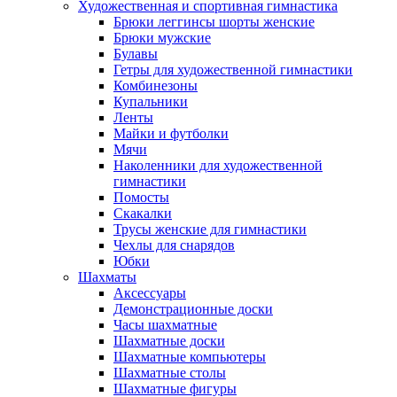
Художественная и спортивная гимнастика
Брюки леггинсы шорты женские
Брюки мужские
Булавы
Гетры для художественной гимнастики
Комбинезоны
Купальники
Ленты
Майки и футболки
Мячи
Наколенники для художественной
гимнастики
Помосты
Скакалки
Трусы женские для гимнастики
Чехлы для снарядов
Юбки
Шахматы
Аксессуары
Демонстрационные доски
Часы шахматные
Шахматные доски
Шахматные компьютеры
Шахматные столы
Шахматные фигуры