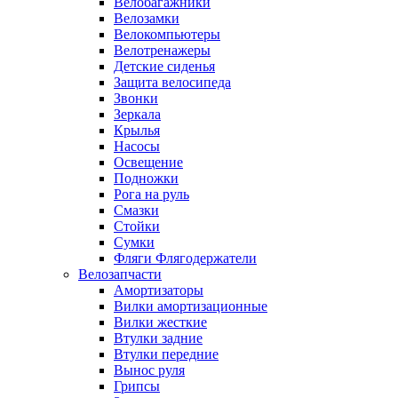
Велобагажники
Велозамки
Велокомпьютеры
Велотренажеры
Детские сиденья
Защита велосипеда
Звонки
Зеркала
Крылья
Насосы
Освещение
Подножки
Рога на руль
Смазки
Стойки
Сумки
Фляги Флягодержатели
Велозапчасти
Амортизаторы
Вилки амортизационные
Вилки жесткие
Втулки задние
Втулки передние
Вынос руля
Грипсы