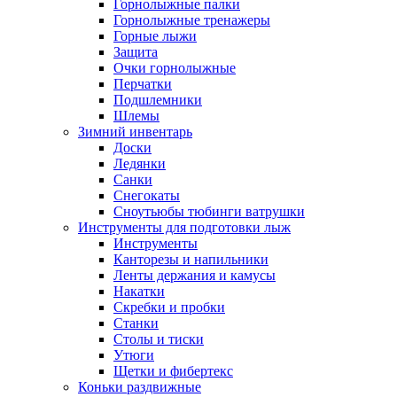
Горнолыжные палки
Горнолыжные тренажеры
Горные лыжи
Защита
Очки горнолыжные
Перчатки
Подшлемники
Шлемы
Зимний инвентарь
Доски
Ледянки
Санки
Снегокаты
Сноутьюбы тюбинги ватрушки
Инструменты для подготовки лыж
Инструменты
Канторезы и напильники
Ленты держания и камусы
Накатки
Скребки и пробки
Станки
Столы и тиски
Утюги
Щетки и фибертекс
Коньки раздвижные