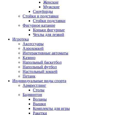
Женские
Мужские
Сноуборды
Стойки и подставки
Cтойки подставки
Фигурное катание
Коньки фигурные
Чехлы для лезвий
Игротека
Аксессуары
Аэрохоккей
Интерактивные автоматы
Казино
Напольный баскетбол
Напольный футбол
Настольный хоккей
Петанк
Индивидуальные виды спорта
Армрестлинг
Столы
Бадминтон
Воланы
Вышки
Комплекты для игры
Ракетки