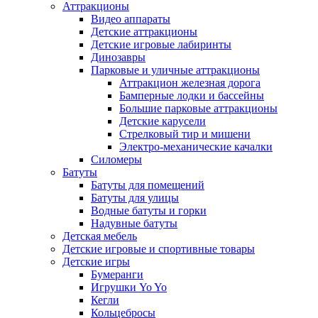
Аттракционы
Видео аппараты
Детские аттракционы
Детские игровые лабиринты
Динозавры
Парковые и уличные аттракционы
Аттракцион железная дорога
Бамперные лодки и бассейны
Большие парковые аттракционы
Детские карусели
Стрелковый тир и мишени
Электро-механические качалки
Силомеры
Батуты
Батуты для помещений
Батуты для улицы
Водные батуты и горки
Надувные батуты
Детская мебель
Детские игровые и спортивные товары
Детские игры
Бумеранги
Игрушки Yo Yo
Кегли
Кольцебросы