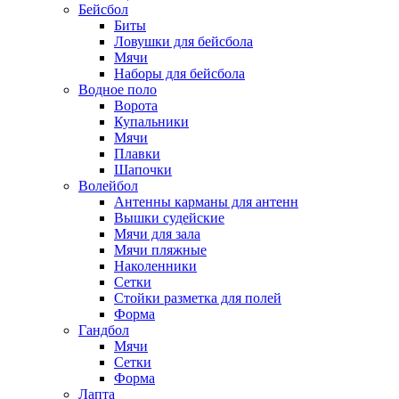
Бейсбол
Биты
Ловушки для бейсбола
Мячи
Наборы для бейсбола
Водное поло
Ворота
Купальники
Мячи
Плавки
Шапочки
Волейбол
Антенны карманы для антенн
Вышки судейские
Мячи для зала
Мячи пляжные
Наколенники
Сетки
Стойки разметка для полей
Форма
Гандбол
Мячи
Сетки
Форма
Лапта