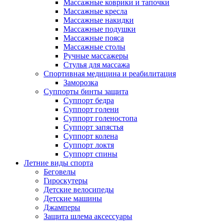
Массажные коврики и тапочки
Массажные кресла
Массажные накидки
Массажные подушки
Массажные пояса
Массажные столы
Ручные массажеры
Стулья для массажа
Спортивная медицина и реабилитация
Заморозка
Суппорты бинты защита
Суппорт бедра
Суппорт голени
Суппорт голеностопа
Суппорт запястья
Суппорт колена
Суппорт локтя
Суппорт спины
Летние виды спорта
Беговелы
Гироскутеры
Детские велосипеды
Детские машины
Джамперы
Защита шлема аксессуары