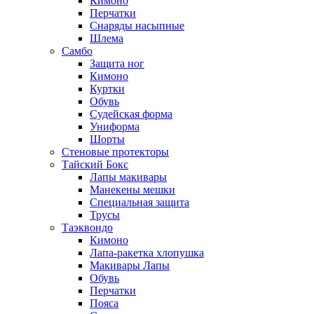
Кимоно
Перчатки
Снаряды насыпные
Шлема
Самбо
Защита ног
Кимоно
Куртки
Обувь
Судейская форма
Униформа
Шорты
Стеновые протекторы
Тайский Бокс
Лапы макивары
Манекены мешки
Специальная защита
Трусы
Таэквондо
Кимоно
Лапа-ракетка хлопушка
Макивары Лапы
Обувь
Перчатки
Пояса