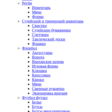
Регби
Инвентарь
Мячи
Форма
Судейский и тренерский инвентарь
Свистки
Судейские бумажники
Счетчики
Тактический доски
Флажки
Флорбол
Аксессуары
Ворота
Вратарские шлема
Игровая форма
Клюшки
Кроссовки
Крюки
Мячи
Сменные рукоятки
Экипировка вратаря
Футбол футзал
Белье
Бутсы
Бутсы многошиповые