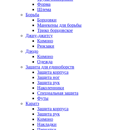
Форма
Шлема
Борьба
Борцовки
Манекены для борьбы
Трико борцовское
Джиу-джитсу
Кимоно
Рюкзаки
Дзюдо
Кимоно
Одежда
Защита для единоборств
Защита корпуса
Защита ног
Защита рук
Наколенники
Специальная защита
Футы
Каратэ
Защита корпуса
Защита рук
Кимоно
Накладки
Перчатки