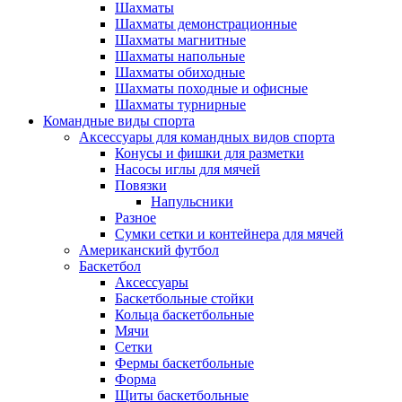
Шахматы
Шахматы демонстрационные
Шахматы магнитные
Шахматы напольные
Шахматы обиходные
Шахматы походные и офисные
Шахматы турнирные
Командные виды спорта
Аксессуары для командных видов спорта
Конусы и фишки для разметки
Насосы иглы для мячей
Повязки
Напульсники
Разное
Сумки сетки и контейнера для мячей
Американский футбол
Баскетбол
Аксессуары
Баскетбольные стойки
Кольца баскетбольные
Мячи
Сетки
Фермы баскетбольные
Форма
Щиты баскетбольные