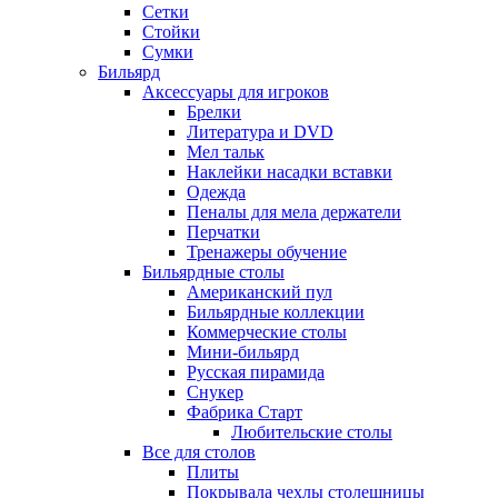
Сетки
Стойки
Сумки
Бильярд
Аксессуары для игроков
Брелки
Литература и DVD
Мел тальк
Наклейки насадки вставки
Одежда
Пеналы для мела держатели
Перчатки
Тренажеры обучение
Бильярдные столы
Американский пул
Бильярдные коллекции
Коммерческие столы
Мини-бильярд
Русская пирамида
Снукер
Фабрика Старт
Любительские столы
Все для столов
Плиты
Покрывала чехлы столешницы