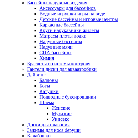
Бассейны надувные изделия
Аксессуары для бассейнов
Водные игрушки игры на воде
Детские бассейны и игровые центры
Каркасные бассейны
Круги нарукавники жилеты
Матрасы плоты лодки
Надувные бассейны
Надувные мячи
СПА бассейны
Химия
Браслеты и системы контроля
Гантели диски для аквааэробики
Дайвинг
Баллоны
Боты
Катушки
Подводные буксировщики
Шлема
Женские
Мужские
Унисекс
Доски для плавания
Зажимы для носа беруши
Калабашки