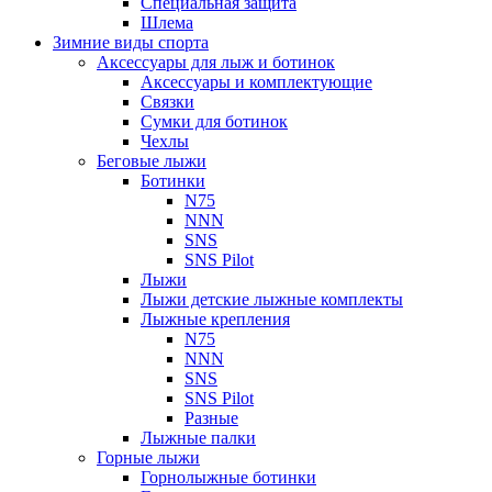
Специальная защита
Шлема
Зимние виды спорта
Аксессуары для лыж и ботинок
Аксессуары и комплектующие
Связки
Сумки для ботинок
Чехлы
Беговые лыжи
Ботинки
N75
NNN
SNS
SNS Pilot
Лыжи
Лыжи детские лыжные комплекты
Лыжные крепления
N75
NNN
SNS
SNS Pilot
Разные
Лыжные палки
Горные лыжи
Горнoлыжные ботинки