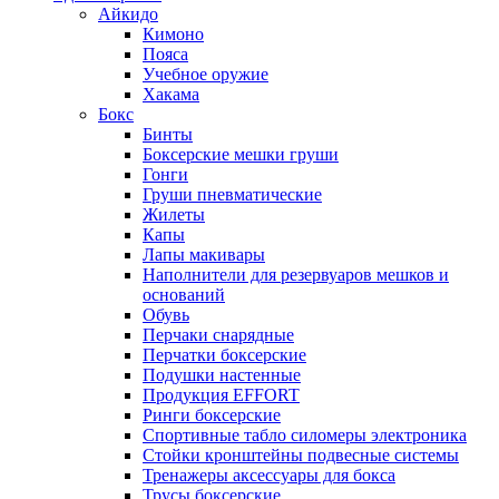
Айкидо
Кимоно
Пояса
Учебное оружие
Хакама
Бокс
Бинты
Боксерские мешки груши
Гонги
Груши пневматические
Жилеты
Капы
Лапы макивары
Наполнители для резервуаров мешков и
оснований
Обувь
Перчаки снарядные
Перчатки боксерские
Подушки настенные
Продукция EFFORT
Ринги боксерские
Спортивные табло силомеры электроника
Стойки кронштейны подвесные системы
Тренажеры аксессуары для бокса
Трусы боксерские