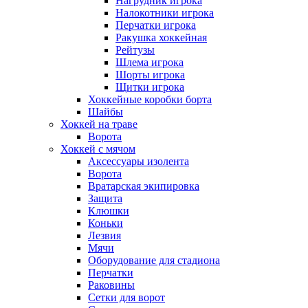
Нагрудник игрока
Налокотники игрока
Перчатки игрока
Ракушка хоккейная
Рейтузы
Шлема игрока
Шорты игрока
Щитки игрока
Хоккейные коробки борта
Шайбы
Хоккей на траве
Ворота
Хоккей с мячом
Аксессуары изолента
Ворота
Вратарская экипировка
Защита
Клюшки
Коньки
Лезвия
Мячи
Оборудование для стадиона
Перчатки
Раковины
Сетки для ворот