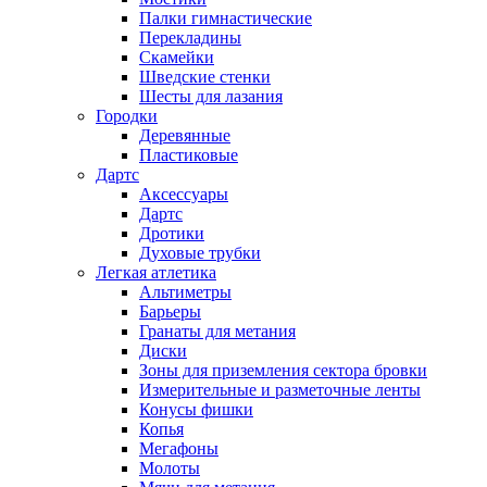
Палки гимнастические
Перекладины
Скамейки
Шведские стенки
Шесты для лазания
Городки
Деревянные
Пластиковые
Дартс
Аксессуары
Дартс
Дротики
Духовые трубки
Легкая атлетика
Альтиметры
Барьеры
Гранаты для метания
Диски
Зоны для приземления сектора бровки
Измерительные и разметочные ленты
Конусы фишки
Копья
Мегафоны
Молоты