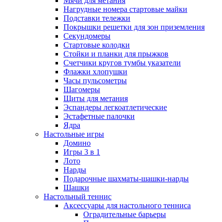
Мячи для метания
Нагрудные номера стартовые майки
Подставки тележки
Покрышки решетки для зон приземления
Секундомеры
Стартовые колодки
Стойки и планки для прыжков
Счетчики кругов тумбы указатели
Флажки хлопушки
Часы пульсометры
Шагомеры
Щиты для метания
Эспандеры легкоатлетические
Эстафетные палочки
Ядра
Настольные игры
Домино
Игры 3 в 1
Лото
Нарды
Подарочные шахматы-шашки-нарды
Шашки
Настольный теннис
Аксессуары для настольного тенниса
Оградительные барьеры