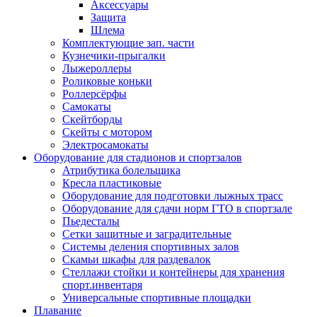
Аксессуары
Защита
Шлема
Комплектующие зап. части
Кузнечики-прыгалки
Лыжероллеры
Роликовые коньки
Роллерсёрфы
Самокаты
Скейтборды
Скейты с мотором
Электросамокаты
Оборудование для стадионов и спортзалов
Атрибутика болельщика
Кресла пластиковые
Оборудование для подготовки лыжных трасс
Оборудование для сдачи норм ГТО в спортзале
Пьедесталы
Сетки защитные и заградительные
Системы деления спортивных залов
Скамьи шкафы для раздевалок
Стеллажи стойки и контейнеры для хранения
спорт.инвентаря
Универсальные спортивные площадки
Плавание