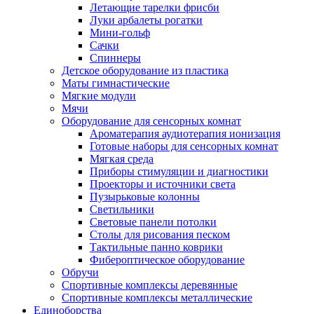
Летающие тарелки фрисби
Луки арбалеты рогатки
Мини-гольф
Сачки
Спиннеры
Детское оборудование из пластика
Маты гимнастические
Мягкие модули
Мячи
Оборудование для сенсорных комнат
Ароматерапия аудиотерапия ионизация
Готовые наборы для сенсорных комнат
Мягкая среда
Приборы стимуляции и диагностики
Проекторы и источники света
Пузырьковые колонны
Светильники
Световые панели потолки
Столы для рисования песком
Тактильные панно коврики
Фибероптическое оборудование
Обручи
Спортивные комплексы деревянные
Спортивные комплексы металлические
Единоборства