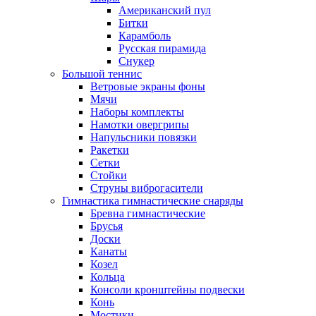
Американский пул
Битки
Карамболь
Русская пирамида
Снукер
Большой теннис
Ветровые экраны фоны
Мячи
Наборы комплекты
Намотки овергрипы
Напульсники повязки
Ракетки
Сетки
Стойки
Струны виброгасители
Гимнастика гимнастические снаряды
Бревна гимнастические
Брусья
Доски
Канаты
Козел
Кольца
Консоли кронштейны подвески
Конь
Мостики