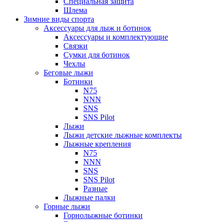
Специальная защита
Шлема
Зимние виды спорта
Аксессуары для лыж и ботинок
Аксессуары и комплектующие
Связки
Сумки для ботинок
Чехлы
Беговые лыжи
Ботинки
N75
NNN
SNS
SNS Pilot
Лыжи
Лыжи детские лыжные комплекты
Лыжные крепления
N75
NNN
SNS
SNS Pilot
Разные
Лыжные палки
Горные лыжи
Горнoлыжные ботинки