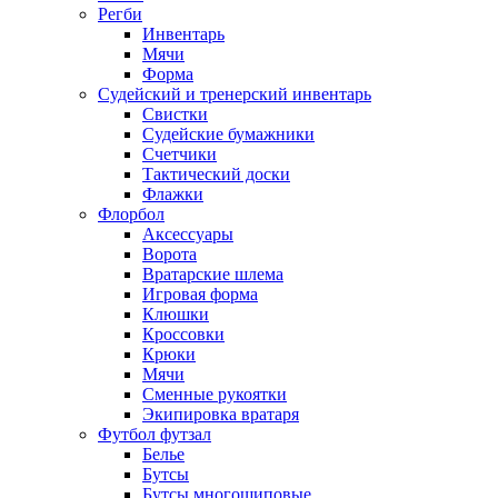
Регби
Инвентарь
Мячи
Форма
Судейский и тренерский инвентарь
Свистки
Судейские бумажники
Счетчики
Тактический доски
Флажки
Флорбол
Аксессуары
Ворота
Вратарские шлема
Игровая форма
Клюшки
Кроссовки
Крюки
Мячи
Сменные рукоятки
Экипировка вратаря
Футбол футзал
Белье
Бутсы
Бутсы многошиповые