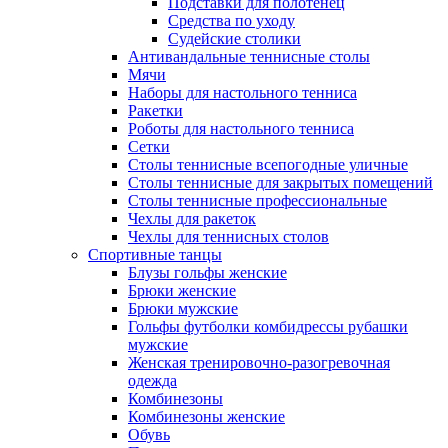
Подставки для полотенец
Средства по уходу
Судейские столики
Антивандальные теннисные столы
Мячи
Наборы для настольного тенниса
Ракетки
Роботы для настольного тенниса
Сетки
Столы теннисные всепогодные уличные
Столы теннисные для закрытых помещений
Столы теннисные профессиональные
Чехлы для ракеток
Чехлы для теннисных столов
Спортивные танцы
Блузы гольфы женские
Брюки женские
Брюки мужские
Гольфы футболки комбидрессы рубашки
мужские
Женская тренировочно-разогревочная
одежда
Комбинезоны
Комбинезоны женские
Обувь