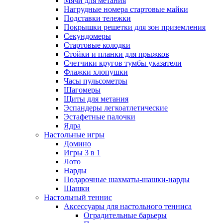
Мячи для метания
Нагрудные номера стартовые майки
Подставки тележки
Покрышки решетки для зон приземления
Секундомеры
Стартовые колодки
Стойки и планки для прыжков
Счетчики кругов тумбы указатели
Флажки хлопушки
Часы пульсометры
Шагомеры
Щиты для метания
Эспандеры легкоатлетические
Эстафетные палочки
Ядра
Настольные игры
Домино
Игры 3 в 1
Лото
Нарды
Подарочные шахматы-шашки-нарды
Шашки
Настольный теннис
Аксессуары для настольного тенниса
Оградительные барьеры