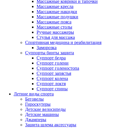
Массажные коврики и тапочки
Массажные кресла
Массажные накидки
Массажные подушки
Массажные пояса
Массажные столы
Ручные массажеры
Стулья для массажа
Спортивная медицина и реабилитация
Заморозка
Суппорты бинты защита
Суппорт бедра
Суппорт голени
Суппорт голеностопа
Суппорт запястья
Суппорт колена
Суппорт локтя
Суппорт спины
Летние виды спорта
Беговелы
Гироскутеры
Детские велосипеды
Детские машины
Джамперы
Защита шлема аксессуары