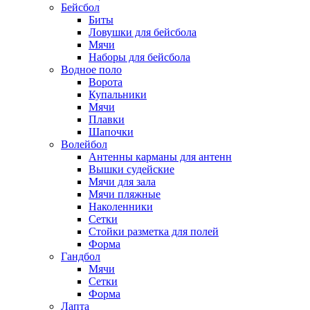
Бейсбол
Биты
Ловушки для бейсбола
Мячи
Наборы для бейсбола
Водное поло
Ворота
Купальники
Мячи
Плавки
Шапочки
Волейбол
Антенны карманы для антенн
Вышки судейские
Мячи для зала
Мячи пляжные
Наколенники
Сетки
Стойки разметка для полей
Форма
Гандбол
Мячи
Сетки
Форма
Лапта