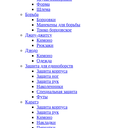
Форма
Шлема
Борьба
Борцовки
Манекены для борьбы
Трико борцовское
Джиу-джитсу
Кимоно
Рюкзаки
Дзюдо
Кимоно
Одежда
Защита для единоборств
Защита корпуса
Защита ног
Защита рук
Наколенники
Специальная защита
Футы
Каратэ
Защита корпуса
Защита рук
Кимоно
Накладки
Перчатки