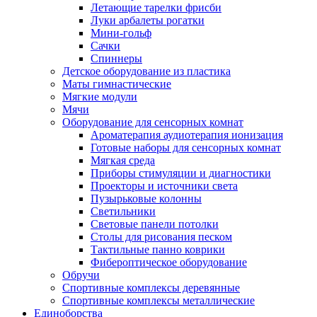
Летающие тарелки фрисби
Луки арбалеты рогатки
Мини-гольф
Сачки
Спиннеры
Детское оборудование из пластика
Маты гимнастические
Мягкие модули
Мячи
Оборудование для сенсорных комнат
Ароматерапия аудиотерапия ионизация
Готовые наборы для сенсорных комнат
Мягкая среда
Приборы стимуляции и диагностики
Проекторы и источники света
Пузырьковые колонны
Светильники
Световые панели потолки
Столы для рисования песком
Тактильные панно коврики
Фибероптическое оборудование
Обручи
Спортивные комплексы деревянные
Спортивные комплексы металлические
Единоборства