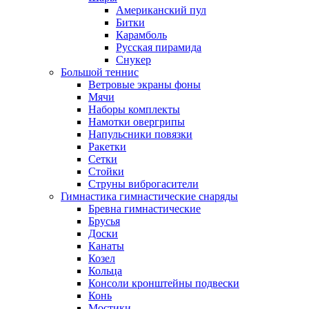
Американский пул
Битки
Карамболь
Русская пирамида
Снукер
Большой теннис
Ветровые экраны фоны
Мячи
Наборы комплекты
Намотки овергрипы
Напульсники повязки
Ракетки
Сетки
Стойки
Струны виброгасители
Гимнастика гимнастические снаряды
Бревна гимнастические
Брусья
Доски
Канаты
Козел
Кольца
Консоли кронштейны подвески
Конь
Мостики