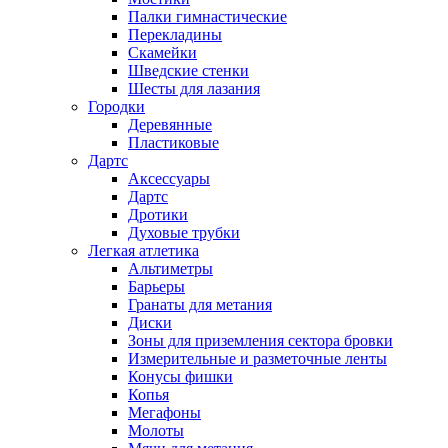
Палки гимнастические
Перекладины
Скамейки
Шведские стенки
Шесты для лазания
Городки
Деревянные
Пластиковые
Дартс
Аксессуары
Дартс
Дротики
Духовые трубки
Легкая атлетика
Альтиметры
Барьеры
Гранаты для метания
Диски
Зоны для приземления сектора бровки
Измерительные и разметочные ленты
Конусы фишки
Копья
Мегафоны
Молоты