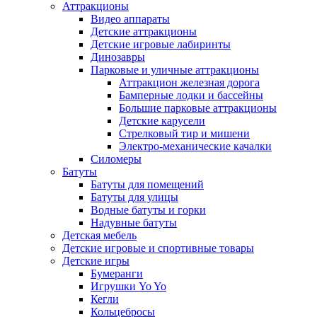
Аттракционы
Видео аппараты
Детские аттракционы
Детские игровые лабиринты
Динозавры
Парковые и уличные аттракционы
Аттракцион железная дорога
Бамперные лодки и бассейны
Большие парковые аттракционы
Детские карусели
Стрелковый тир и мишени
Электро-механические качалки
Силомеры
Батуты
Батуты для помещений
Батуты для улицы
Водные батуты и горки
Надувные батуты
Детская мебель
Детские игровые и спортивные товары
Детские игры
Бумеранги
Игрушки Yo Yo
Кегли
Кольцебросы