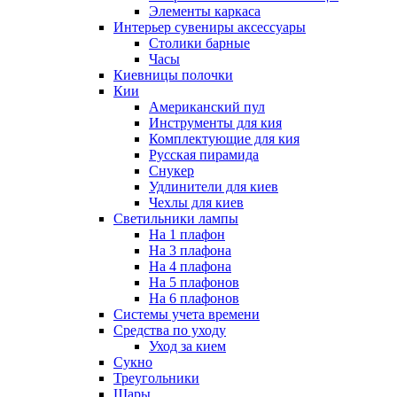
Элементы каркаса
Интерьер сувениры аксессуары
Столики барные
Часы
Киевницы полочки
Кии
Американский пул
Инструменты для кия
Комплектующие для кия
Русская пирамида
Снукер
Удлинители для киев
Чехлы для киев
Светильники лампы
На 1 плафон
На 3 плафона
На 4 плафона
На 5 плафонов
На 6 плафонов
Системы учета времени
Средства по уходу
Уход за кием
Сукно
Треугольники
Шары