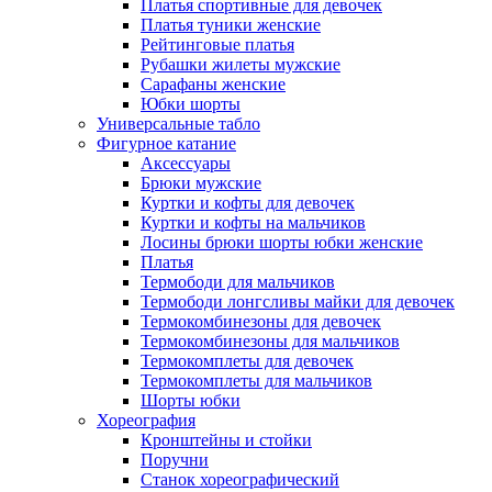
Платья спортивные для девочек
Платья туники женские
Рейтинговые платья
Рубашки жилеты мужские
Сарафаны женские
Юбки шорты
Универсальные табло
Фигурное катание
Аксессуары
Брюки мужские
Куртки и кофты для девочек
Куртки и кофты на мальчиков
Лосины брюки шорты юбки женские
Платья
Термободи для мальчиков
Термободи лонгсливы майки для девочек
Термокомбинезоны для девочек
Термокомбинезоны для мальчиков
Термокомплеты для девочек
Термокомплеты для мальчиков
Шорты юбки
Хореография
Кронштейны и стойки
Поручни
Станок хореографический