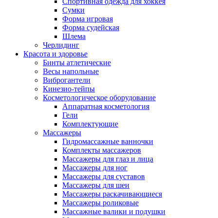
Спортивная одежда для хоккея
Сумки
Форма игровая
Форма судейская
Шлема
Черлидинг
Красота и здоровье
Бинты атлетические
Весы напольные
Виброгантели
Кинезио-тейпы
Косметологическое оборудование
Аппаратная косметология
Гели
Комплектующие
Массажеры
Гидромассажные ванночки
Комплекты массажеров
Массажеры для глаз и лица
Массажеры для ног
Массажеры для суставов
Массажеры для шеи
Массажеры раскачивающиеся
Массажеры роликовые
Массажные валики и подушки