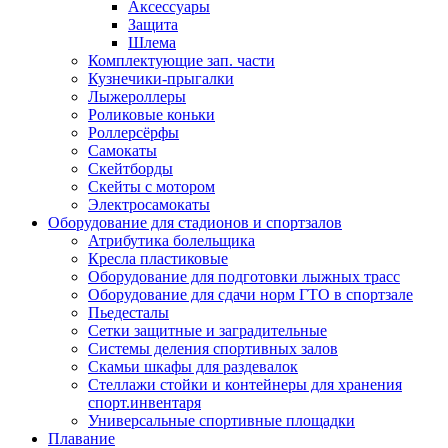
Аксессуары
Защита
Шлема
Комплектующие зап. части
Кузнечики-прыгалки
Лыжероллеры
Роликовые коньки
Роллерсёрфы
Самокаты
Скейтборды
Скейты с мотором
Электросамокаты
Оборудование для стадионов и спортзалов
Атрибутика болельщика
Кресла пластиковые
Оборудование для подготовки лыжных трасс
Оборудование для сдачи норм ГТО в спортзале
Пьедесталы
Сетки защитные и заградительные
Системы деления спортивных залов
Скамьи шкафы для раздевалок
Стеллажи стойки и контейнеры для хранения
спорт.инвентаря
Универсальные спортивные площадки
Плавание