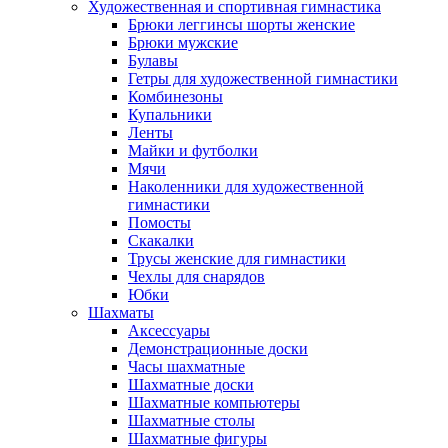
Художественная и спортивная гимнастика
Брюки леггинсы шорты женские
Брюки мужские
Булавы
Гетры для художественной гимнастики
Комбинезоны
Купальники
Ленты
Майки и футболки
Мячи
Наколенники для художественной
гимнастики
Помосты
Скакалки
Трусы женские для гимнастики
Чехлы для снарядов
Юбки
Шахматы
Аксессуары
Демонстрационные доски
Часы шахматные
Шахматные доски
Шахматные компьютеры
Шахматные столы
Шахматные фигуры