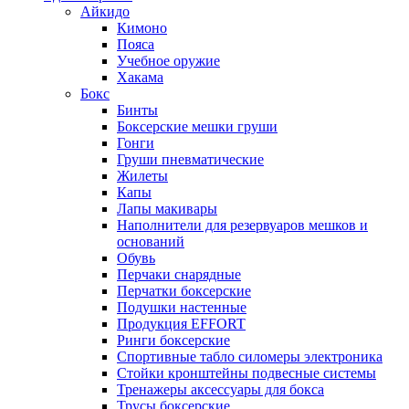
Айкидо
Кимоно
Пояса
Учебное оружие
Хакама
Бокс
Бинты
Боксерские мешки груши
Гонги
Груши пневматические
Жилеты
Капы
Лапы макивары
Наполнители для резервуаров мешков и
оснований
Обувь
Перчаки снарядные
Перчатки боксерские
Подушки настенные
Продукция EFFORT
Ринги боксерские
Спортивные табло силомеры электроника
Стойки кронштейны подвесные системы
Тренажеры аксессуары для бокса
Трусы боксерские