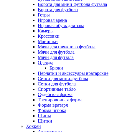
Ворота для мини-футбола футзала
Ворота для футбола
Гетры
Игровая арена
Игровая обувь для зала
Камеры
Кроссовки
Манишки
Мячи для пляжного футбола
Мячи для футбола
Мячи для футзала
Одежда
Брюки
Перчатки и аксессуары вратарские
Сетки для мини-футбола
Сетки для футбола
Спортивные табло
Судейская форма
Тренировочная форма
Форма вратаря
Форма игрока
Шипы
Щитки
Хоккей
Аксессуары