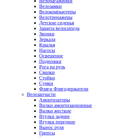
Велобагажники
Велозамки
Велокомпьютеры
Велотренажеры
Детские сиденья
Защита велосипеда
Звонки
Зеркала
Крылья
Насосы
Освещение
Подножки
Рога на руль
Смазки
Стойки
Сумки
Фляги Флягодержатели
Велозапчасти
Амортизаторы
Вилки амортизационные
Вилки жесткие
Втулки задние
Втулки передние
Вынос руля
Грипсы