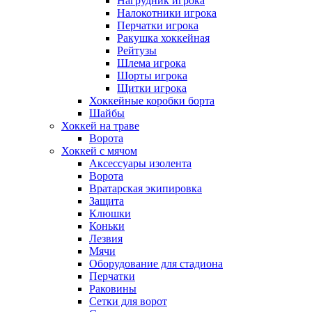
Нагрудник игрока
Налокотники игрока
Перчатки игрока
Ракушка хоккейная
Рейтузы
Шлема игрока
Шорты игрока
Щитки игрока
Хоккейные коробки борта
Шайбы
Хоккей на траве
Ворота
Хоккей с мячом
Аксессуары изолента
Ворота
Вратарская экипировка
Защита
Клюшки
Коньки
Лезвия
Мячи
Оборудование для стадиона
Перчатки
Раковины
Сетки для ворот