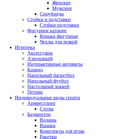
Женские
Мужские
Сноуборды
Стойки и подставки
Cтойки подставки
Фигурное катание
Коньки фигурные
Чехлы для лезвий
Игротека
Аксессуары
Аэрохоккей
Интерактивные автоматы
Казино
Напольный баскетбол
Напольный футбол
Настольный хоккей
Петанк
Индивидуальные виды спорта
Армрестлинг
Столы
Бадминтон
Воланы
Вышки
Комплекты для игры
Ракетки