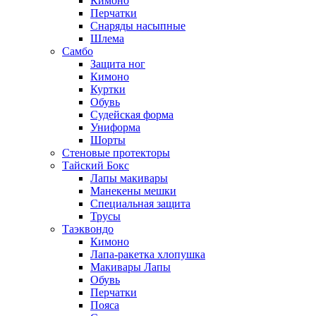
Кимоно
Перчатки
Снаряды насыпные
Шлема
Самбо
Защита ног
Кимоно
Куртки
Обувь
Судейская форма
Униформа
Шорты
Стеновые протекторы
Тайский Бокс
Лапы макивары
Манекены мешки
Специальная защита
Трусы
Таэквондо
Кимоно
Лапа-ракетка хлопушка
Макивары Лапы
Обувь
Перчатки
Пояса