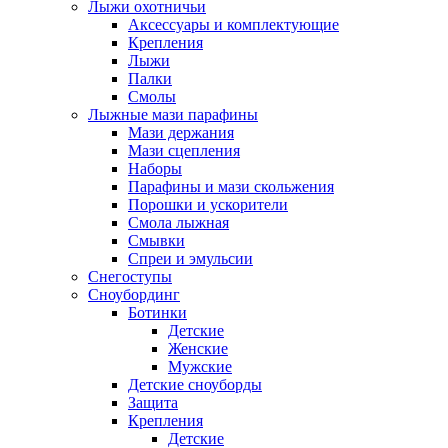
Лыжи охотничьи
Аксессуары и комплектующие
Крепления
Лыжи
Палки
Смолы
Лыжные мази парафины
Мази держания
Мази сцепления
Наборы
Парафины и мази скольжения
Порошки и ускорители
Смола лыжная
Смывки
Спреи и эмульсии
Снегоступы
Сноубординг
Ботинки
Детские
Женские
Мужские
Детские сноуборды
Защита
Крепления
Детские