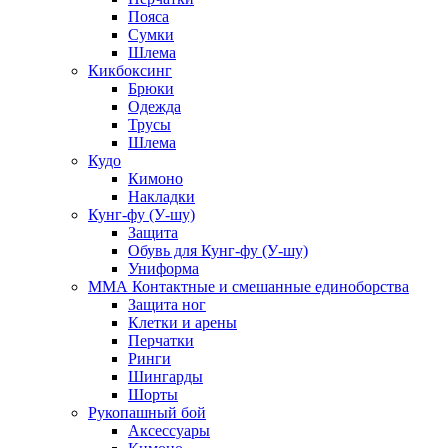
Пояса
Сумки
Шлема
Кикбоксинг
Брюки
Одежда
Трусы
Шлема
Кудо
Кимоно
Накладки
Кунг-фу (У-шу)
Защита
Обувь для Кунг-фу (У-шу)
Униформа
ММА Контактные и смешанные единоборства
Защита ног
Клетки и арены
Перчатки
Ринги
Шингарды
Шорты
Рукопашный бой
Аксессуары