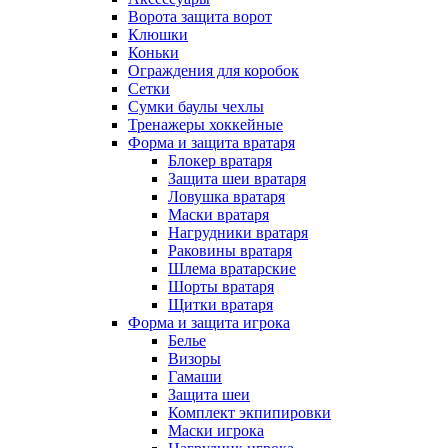
Ворота защита ворот
Клюшки
Коньки
Ограждения для коробок
Сетки
Сумки баулы чехлы
Тренажеры хоккейные
Форма и защита вратаря
Блокер вратаря
Защита шеи вратаря
Ловушка вратаря
Маски вратаря
Нагрудники вратаря
Раковины вратаря
Шлема вратарские
Шорты вратаря
Щитки вратаря
Форма и защита игрока
Белье
Визоры
Гамаши
Защита шеи
Комплект экпипировки
Маски игрока