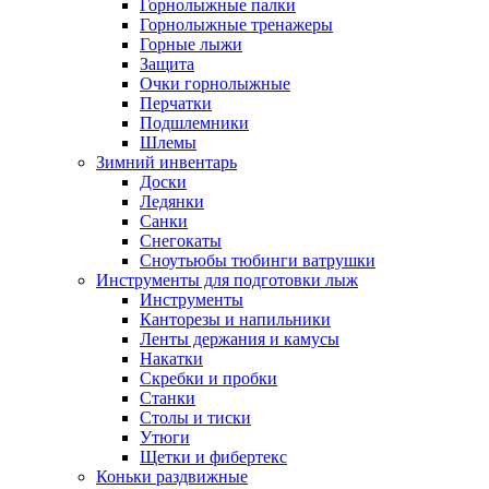
Горнолыжные палки
Горнолыжные тренажеры
Горные лыжи
Защита
Очки горнолыжные
Перчатки
Подшлемники
Шлемы
Зимний инвентарь
Доски
Ледянки
Санки
Снегокаты
Сноутьюбы тюбинги ватрушки
Инструменты для подготовки лыж
Инструменты
Канторезы и напильники
Ленты держания и камусы
Накатки
Скребки и пробки
Станки
Столы и тиски
Утюги
Щетки и фибертекс
Коньки раздвижные