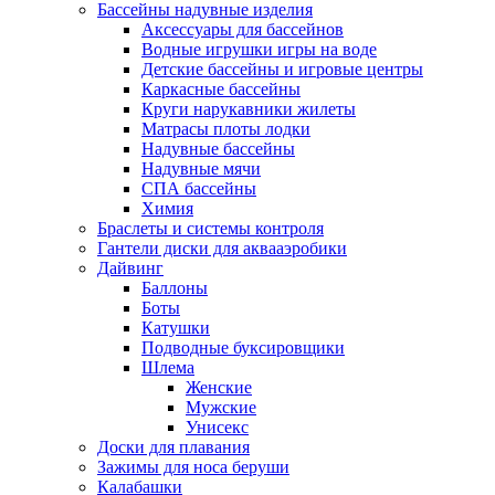
Бассейны надувные изделия
Аксессуары для бассейнов
Водные игрушки игры на воде
Детские бассейны и игровые центры
Каркасные бассейны
Круги нарукавники жилеты
Матрасы плоты лодки
Надувные бассейны
Надувные мячи
СПА бассейны
Химия
Браслеты и системы контроля
Гантели диски для аквааэробики
Дайвинг
Баллоны
Боты
Катушки
Подводные буксировщики
Шлема
Женские
Мужские
Унисекс
Доски для плавания
Зажимы для носа беруши
Калабашки