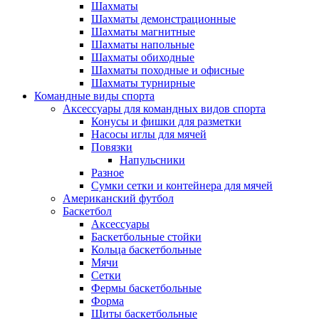
Шахматы
Шахматы демонстрационные
Шахматы магнитные
Шахматы напольные
Шахматы обиходные
Шахматы походные и офисные
Шахматы турнирные
Командные виды спорта
Аксессуары для командных видов спорта
Конусы и фишки для разметки
Насосы иглы для мячей
Повязки
Напульсники
Разное
Сумки сетки и контейнера для мячей
Американский футбол
Баскетбол
Аксессуары
Баскетбольные стойки
Кольца баскетбольные
Мячи
Сетки
Фермы баскетбольные
Форма
Щиты баскетбольные