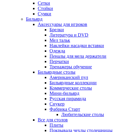
Сетки
Стойки
Сумки
Бильярд
Аксессуары для игроков
Брелки
Литература и DVD
Мел тальк
Наклейки насадки вставки
Одежда
Пеналы для мела держатели
Перчатки
Тренажеры обучение
Бильярдные столы
Американский пул
Бильярдные коллекции
Коммерческие столы
Мини-бильярд
Русская пирамида
Снукер
Фабрика Старт
Любительские столы
Все для столов
Плиты
Покрывала чехлы столешницы