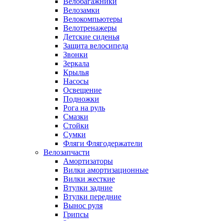
Велобагажники
Велозамки
Велокомпьютеры
Велотренажеры
Детские сиденья
Защита велосипеда
Звонки
Зеркала
Крылья
Насосы
Освещение
Подножки
Рога на руль
Смазки
Стойки
Сумки
Фляги Флягодержатели
Велозапчасти
Амортизаторы
Вилки амортизационные
Вилки жесткие
Втулки задние
Втулки передние
Вынос руля
Грипсы