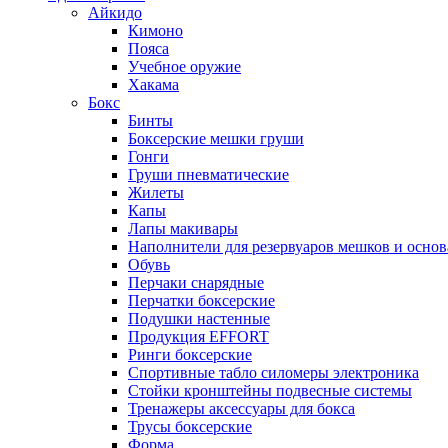
Айкидо
Кимоно
Пояса
Учебное оружие
Хакама
Бокс
Бинты
Боксерские мешки груши
Гонги
Груши пневматические
Жилеты
Капы
Лапы макивары
Наполнители для резервуаров мешков и осно
Обувь
Перчаки снарядные
Перчатки боксерские
Подушки настенные
Продукция EFFORT
Ринги боксерские
Спортивные табло силомеры электроника
Стойки кронштейны подвесные системы
Тренажеры аксессуары для бокса
Трусы боксерские
Форма