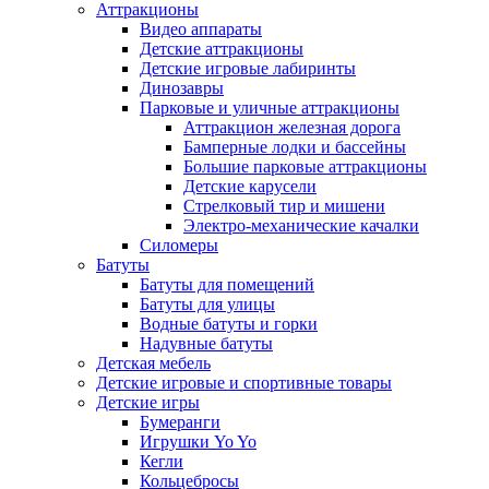
Аттракционы
Видео аппараты
Детские аттракционы
Детские игровые лабиринты
Динозавры
Парковые и уличные аттракционы
Аттракцион железная дорога
Бамперные лодки и бассейны
Большие парковые аттракционы
Детские карусели
Стрелковый тир и мишени
Электро-механические качалки
Силомеры
Батуты
Батуты для помещений
Батуты для улицы
Водные батуты и горки
Надувные батуты
Детская мебель
Детские игровые и спортивные товары
Детские игры
Бумеранги
Игрушки Yo Yo
Кегли
Кольцебросы