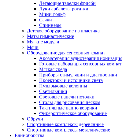
Летающие тарелки фрисби
Луки арбалеты рогатки
Мини-гольф
Сачки
Спиннеры
Детское оборудование из пластика
Маты гимнастические
Мягкие модули
Мячи
Оборудование для сенсорных комнат
Ароматерапия аудиотерапия ионизация
Готовые наборы для сенсорных комнат
Мягкая среда
Приборы стимуляции и диагностики
Проекторы и источники света
Пузырьковые колонны
Светильники
Световые панели потолки
Столы для рисования песком
Тактильные панно коврики
Фибероптическое оборудование
Обручи
Спортивные комплексы деревянные
Спортивные комплексы металлические
Единоборства