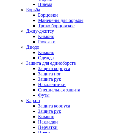
Шлема
Борьба
Борцовки
Манекены для борьбы
Трико борцовское
Джиу-джитсу
Кимоно
Рюкзаки
Дзюдо
Кимоно
Одежда
Защита для единоборств
Защита корпуса
Защита ног
Защита рук
Наколенники
Специальная защита
Футы
Каратэ
Защита корпуса
Защита рук
Кимоно
Накладки
Перчатки
Пояса