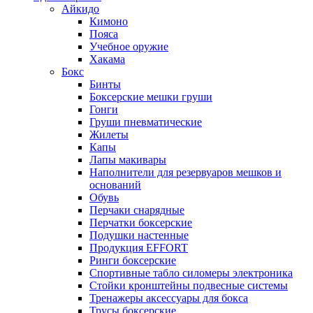
Айкидо
Кимоно
Пояса
Учебное оружие
Хакама
Бокс
Бинты
Боксерские мешки груши
Гонги
Груши пневматические
Жилеты
Капы
Лапы макивары
Наполнители для резервуаров мешков и
оснований
Обувь
Перчаки снарядные
Перчатки боксерские
Подушки настенные
Продукция EFFORT
Ринги боксерские
Спортивные табло силомеры электроника
Стойки кронштейны подвесные системы
Тренажеры аксессуары для бокса
Трусы боксерские