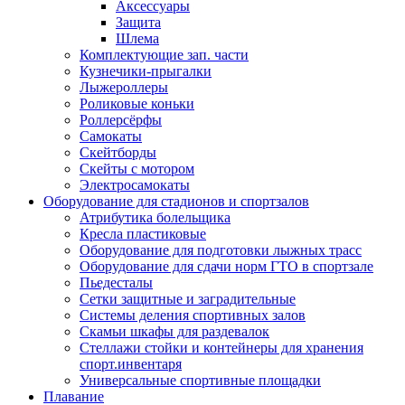
Аксессуары
Защита
Шлема
Комплектующие зап. части
Кузнечики-прыгалки
Лыжероллеры
Роликовые коньки
Роллерсёрфы
Самокаты
Скейтборды
Скейты с мотором
Электросамокаты
Оборудование для стадионов и спортзалов
Атрибутика болельщика
Кресла пластиковые
Оборудование для подготовки лыжных трасс
Оборудование для сдачи норм ГТО в спортзале
Пьедесталы
Сетки защитные и заградительные
Системы деления спортивных залов
Скамьи шкафы для раздевалок
Стеллажи стойки и контейнеры для хранения
спорт.инвентаря
Универсальные спортивные площадки
Плавание