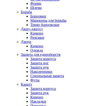
Форма
Шлема
Борьба
Борцовки
Манекены для борьбы
Трико борцовское
Джиу-джитсу
Кимоно
Рюкзаки
Дзюдо
Кимоно
Одежда
Защита для единоборств
Защита корпуса
Защита ног
Защита рук
Наколенники
Специальная защита
Футы
Каратэ
Защита корпуса
Защита рук
Кимоно
Накладки
Перчатки