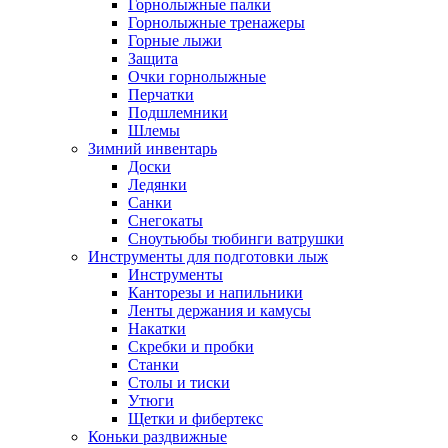
Горнолыжные палки
Горнолыжные тренажеры
Горные лыжи
Защита
Очки горнолыжные
Перчатки
Подшлемники
Шлемы
Зимний инвентарь
Доски
Ледянки
Санки
Снегокаты
Сноутьюбы тюбинги ватрушки
Инструменты для подготовки лыж
Инструменты
Канторезы и напильники
Ленты держания и камусы
Накатки
Скребки и пробки
Станки
Столы и тиски
Утюги
Щетки и фибертекс
Коньки раздвижные