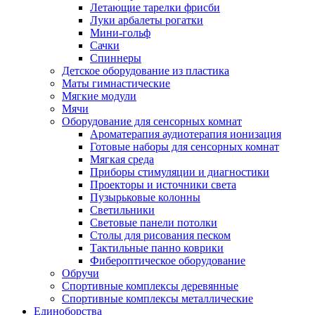
Летающие тарелки фрисби
Луки арбалеты рогатки
Мини-гольф
Сачки
Спиннеры
Детское оборудование из пластика
Маты гимнастические
Мягкие модули
Мячи
Оборудование для сенсорных комнат
Ароматерапия аудиотерапия ионизация
Готовые наборы для сенсорных комнат
Мягкая среда
Приборы стимуляции и диагностики
Проекторы и источники света
Пузырьковые колонны
Светильники
Световые панели потолки
Столы для рисования песком
Тактильные панно коврики
Фибероптическое оборудование
Обручи
Спортивные комплексы деревянные
Спортивные комплексы металлические
Единоборства