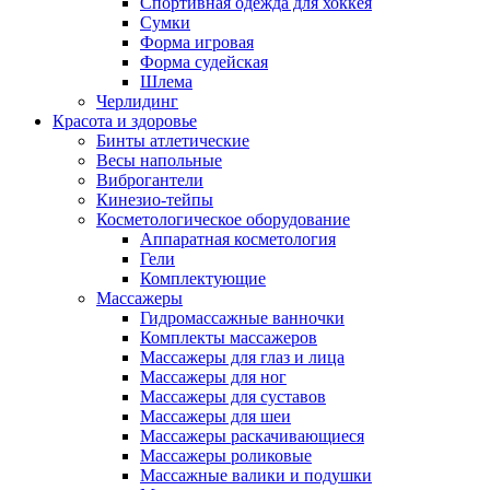
Спортивная одежда для хоккея
Сумки
Форма игровая
Форма судейская
Шлема
Черлидинг
Красота и здоровье
Бинты атлетические
Весы напольные
Виброгантели
Кинезио-тейпы
Косметологическое оборудование
Аппаратная косметология
Гели
Комплектующие
Массажеры
Гидромассажные ванночки
Комплекты массажеров
Массажеры для глаз и лица
Массажеры для ног
Массажеры для суставов
Массажеры для шеи
Массажеры раскачивающиеся
Массажеры роликовые
Массажные валики и подушки