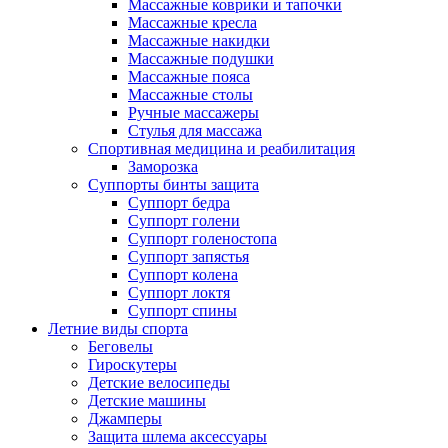
Массажные коврики и тапочки
Массажные кресла
Массажные накидки
Массажные подушки
Массажные пояса
Массажные столы
Ручные массажеры
Стулья для массажа
Спортивная медицина и реабилитация
Заморозка
Суппорты бинты защита
Суппорт бедра
Суппорт голени
Суппорт голеностопа
Суппорт запястья
Суппорт колена
Суппорт локтя
Суппорт спины
Летние виды спорта
Беговелы
Гироскутеры
Детские велосипеды
Детские машины
Джамперы
Защита шлема аксессуары