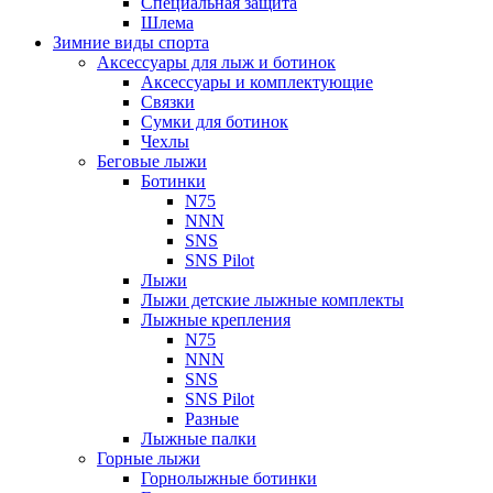
Специальная защита
Шлема
Зимние виды спорта
Аксессуары для лыж и ботинок
Аксессуары и комплектующие
Связки
Сумки для ботинок
Чехлы
Беговые лыжи
Ботинки
N75
NNN
SNS
SNS Pilot
Лыжи
Лыжи детские лыжные комплекты
Лыжные крепления
N75
NNN
SNS
SNS Pilot
Разные
Лыжные палки
Горные лыжи
Горнoлыжные ботинки