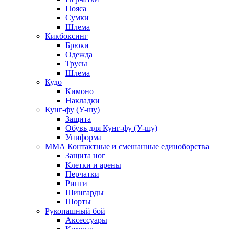
Пояса
Сумки
Шлема
Кикбоксинг
Брюки
Одежда
Трусы
Шлема
Кудо
Кимоно
Накладки
Кунг-фу (У-шу)
Защита
Обувь для Кунг-фу (У-шу)
Униформа
ММА Контактные и смешанные единоборства
Защита ног
Клетки и арены
Перчатки
Ринги
Шингарды
Шорты
Рукопашный бой
Аксессуары