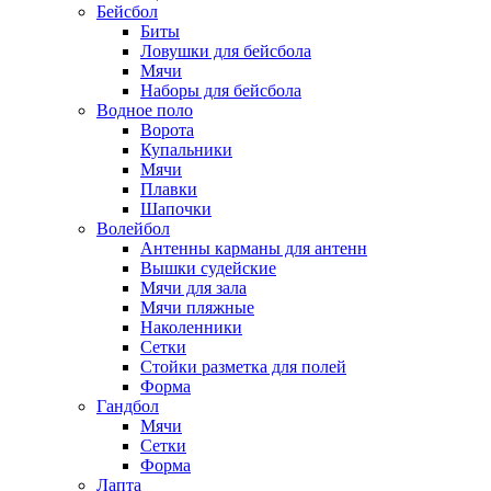
Бейсбол
Биты
Ловушки для бейсбола
Мячи
Наборы для бейсбола
Водное поло
Ворота
Купальники
Мячи
Плавки
Шапочки
Волейбол
Антенны карманы для антенн
Вышки судейские
Мячи для зала
Мячи пляжные
Наколенники
Сетки
Стойки разметка для полей
Форма
Гандбол
Мячи
Сетки
Форма
Лапта