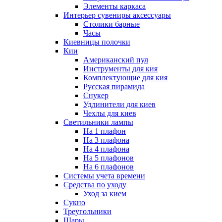
Элементы каркаса
Интерьер сувениры аксессуары
Столики барные
Часы
Киевницы полочки
Кии
Американский пул
Инструменты для кия
Комплектующие для кия
Русская пирамида
Снукер
Удлинители для киев
Чехлы для киев
Светильники лампы
На 1 плафон
На 3 плафона
На 4 плафона
На 5 плафонов
На 6 плафонов
Системы учета времени
Средства по уходу
Уход за кием
Сукно
Треугольники
Шары