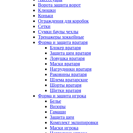
Ворота защита ворот
Клюшки
Коньки
Ограждения для коробок
Сетки
Сумки баулы чехлы
Тренажеры хоккейные
Форма и защита вратаря
Блокер вратаря
Защита шеи вратаря
Ловушка вратаря
Маски вратаря
Нагрудники вратаря
Раковины вратаря
Шлема вратарские
Шорты вратаря
Щитки вратаря
Форма и защита игрока
Белье
Визоры
Гамаши
Защита шеи
Комплект экпипировки
Маски игрока