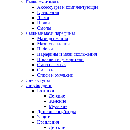
Лыжи охотничьи
Аксессуары и комплектующие
Крепления
Лыжи
Палки
Смолы
Лыжные мази парафины
Мази держания
Мази сцепления
Наборы
Парафины и мази скольжения
Порошки и ускорители
Смола лыжная
Смывки
Спреи и эмульсии
Снегоступы
Сноубординг
Ботинки
Детские
Женские
Мужские
Детские сноуборды
Защита
Крепления
Детские