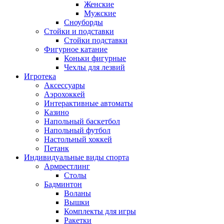
Женские
Мужские
Сноуборды
Стойки и подставки
Cтойки подставки
Фигурное катание
Коньки фигурные
Чехлы для лезвий
Игротека
Аксессуары
Аэрохоккей
Интерактивные автоматы
Казино
Напольный баскетбол
Напольный футбол
Настольный хоккей
Петанк
Индивидуальные виды спорта
Армрестлинг
Столы
Бадминтон
Воланы
Вышки
Комплекты для игры
Ракетки