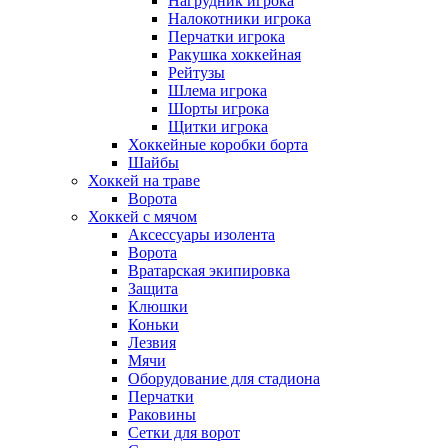
Нагрудник игрока
Налокотники игрока
Перчатки игрока
Ракушка хоккейная
Рейтузы
Шлема игрока
Шорты игрока
Щитки игрока
Хоккейные коробки борта
Шайбы
Хоккей на траве
Ворота
Хоккей с мячом
Аксессуары изолента
Ворота
Вратарская экипировка
Защита
Клюшки
Коньки
Лезвия
Мячи
Оборудование для стадиона
Перчатки
Раковины
Сетки для ворот