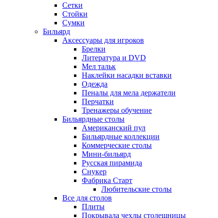
Сетки
Стойки
Сумки
Бильярд
Аксессуары для игроков
Брелки
Литература и DVD
Мел тальк
Наклейки насадки вставки
Одежда
Пеналы для мела держатели
Перчатки
Тренажеры обучение
Бильярдные столы
Американский пул
Бильярдные коллекции
Коммерческие столы
Мини-бильярд
Русская пирамида
Снукер
Фабрика Старт
Любительские столы
Все для столов
Плиты
Покрывала чехлы столешницы