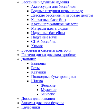
Бассейны надувные изделия
Аксессуары для бассейнов
Водные игрушки игры на воде
Детские бассейны и игровые центры
Каркасные бассейны
Круги нарукавники жилеты
Матрасы плоты лодки
Надувные бассейны
Надувные мячи
СПА бассейны
Химия
Браслеты и системы контроля
Гантели диски для аквааэробики
Дайвинг
Баллоны
Боты
Катушки
Подводные буксировщики
Шлема
Женские
Мужские
Унисекс
Доски для плавания
Зажимы для носа беруши
Калабашки