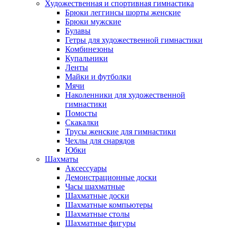
Художественная и спортивная гимнастика
Брюки леггинсы шорты женские
Брюки мужские
Булавы
Гетры для художественной гимнастики
Комбинезоны
Купальники
Ленты
Майки и футболки
Мячи
Наколенники для художественной
гимнастики
Помосты
Скакалки
Трусы женские для гимнастики
Чехлы для снарядов
Юбки
Шахматы
Аксессуары
Демонстрационные доски
Часы шахматные
Шахматные доски
Шахматные компьютеры
Шахматные столы
Шахматные фигуры