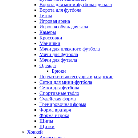
Ворота для мини-футбола футзала
Ворота для футбола
Гетры
Игровая арена
Игровая обувь для зала
Камеры
Кроссовки
Манишки
Мячи для пляжного футбола
Мячи для футбола
Мячи для футзала
Одежда
Брюки
Перчатки и аксессуары вратарские
Сетки для мини-футбола
Сетки для футбола
Спортивные табло
Судейская форма
Тренировочная форма
Форма вратаря
Форма игрока
Шипы
Щитки
Хоккей
Аксессуары