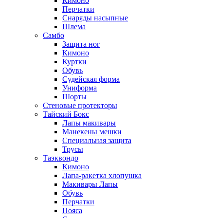
Кимоно
Перчатки
Снаряды насыпные
Шлема
Самбо
Защита ног
Кимоно
Куртки
Обувь
Судейская форма
Униформа
Шорты
Стеновые протекторы
Тайский Бокс
Лапы макивары
Манекены мешки
Специальная защита
Трусы
Таэквондо
Кимоно
Лапа-ракетка хлопушка
Макивары Лапы
Обувь
Перчатки
Пояса