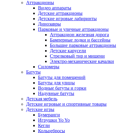
Аттракционы
Видео аппараты
Детские аттракционы
Детские игровые лабиринты
Динозавры
Парковые и уличные аттракционы
Аттракцион железная дорога
Бамперные лодки и бассейны
Большие парковые аттракционы
Детские карусели
Стрелковый тир и мишени
Электро-механические качалки
Силомеры
Батуты
Батуты для помещений
Батуты для улицы
Водные батуты и горки
Надувные батуты
Детская мебель
Детские игровые и спортивные товары
Детские игры
Бумеранги
Игрушки Yo Yo
Кегли
Кольцебросы