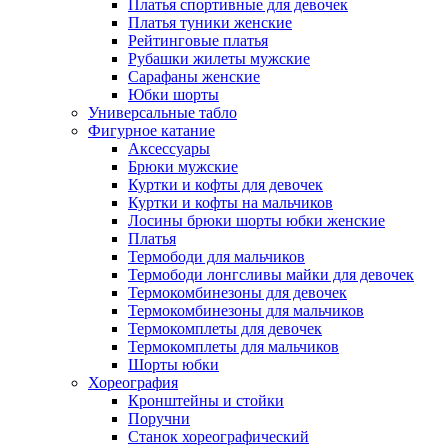
Платья спортивные для девочек
Платья туники женские
Рейтинговые платья
Рубашки жилеты мужские
Сарафаны женские
Юбки шорты
Универсальные табло
Фигурное катание
Аксессуары
Брюки мужские
Куртки и кофты для девочек
Куртки и кофты на мальчиков
Лосины брюки шорты юбки женские
Платья
Термободи для мальчиков
Термободи лонгсливы майки для девочек
Термокомбинезоны для девочек
Термокомбинезоны для мальчиков
Термокомплеты для девочек
Термокомплеты для мальчиков
Шорты юбки
Хореография
Кронштейны и стойки
Поручни
Станок хореографический