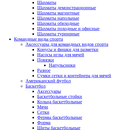
Шахматы
Шахматы демонстрационные
Шахматы магнитные
Шахматы напольные
Шахматы обиходные
Шахматы походные и офисные
Шахматы турнирные
Командные виды спорта
Аксессуары для командных видов спорта
Конусы и фишки для разметки
Насосы иглы для мячей
Повязки
Напульсники
Разное
Сумки сетки и контейнера для мячей
Американский футбол
Баскетбол
Аксессуары
Баскетбольные стойки
Кольца баскетбольные
Мячи
Сетки
Фермы баскетбольные
Форма
Щиты баскетбольные