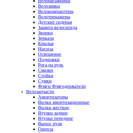
Велобагажники
Велозамки
Велокомпьютеры
Велотренажеры
Детские сиденья
Защита велосипеда
Звонки
Зеркала
Крылья
Насосы
Освещение
Подножки
Рога на руль
Смазки
Стойки
Сумки
Фляги Флягодержатели
Велозапчасти
Амортизаторы
Вилки амортизационные
Вилки жесткие
Втулки задние
Втулки передние
Вынос руля
Грипсы