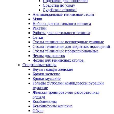
Подставки для полотенец
Средства по уходу
Судейские столики
Антивандальные теннисные столы
Мячи
Наборы для настольного тенниса
Ракетки
Роботы для настольного тенниса
Сетки
Столы теннисные всепогодные уличные
Столы теннисные для закрытых помещений
Столы теннисные профессиональные
Чехлы для ракеток
Чехлы для теннисных столов
Спортивные танцы
Блузы гольфы женские
Брюки женские
Брюки мужские
Гольфы футболки комбидрессы рубашки
мужские
Женская тренировочно-разогревочная
одежда
Комбинезоны
Комбинезоны женские
Обувь