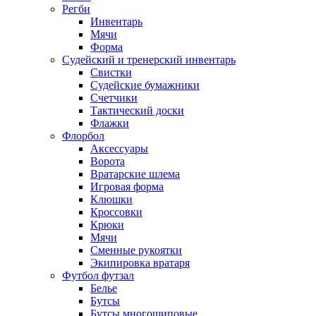
Регби
Инвентарь
Мячи
Форма
Судейский и тренерский инвентарь
Свистки
Судейские бумажники
Счетчики
Тактический доски
Флажки
Флорбол
Аксессуары
Ворота
Вратарские шлема
Игровая форма
Клюшки
Кроссовки
Крюки
Мячи
Сменные рукоятки
Экипировка вратаря
Футбол футзал
Белье
Бутсы
Бутсы многошиповые