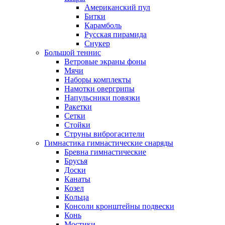
Американский пул
Битки
Карамболь
Русская пирамида
Снукер
Большой теннис
Ветровые экраны фоны
Мячи
Наборы комплекты
Намотки овергрипы
Напульсники повязки
Ракетки
Сетки
Стойки
Струны виброгасители
Гимнастика гимнастические снаряды
Бревна гимнастические
Брусья
Доски
Канаты
Козел
Кольца
Консоли кронштейны подвески
Конь
Мостики