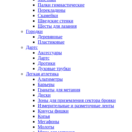
Палки гимнастические
Перекладины
Скамейки
Шведские стенки
Шесты для лазания
Городки
Деревянные
Пластиковые
Дартс
Аксессуары
Дартс
Дротики
Духовые трубки
Легкая атлетика
Альтиметры
Барьеры
Гранаты для метания
Диски
Зоны для приземления сектора бровки
Измерительные и разметочные ленты
Конусы фишки
Копья
Мегафоны
Молоты