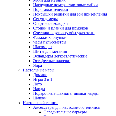
Мячи для метания
Нагрудные номера стартовые майки
Подставки тележки
Покрышки решетки для зон приземления
Секундомеры
Стартовые колодки
Стойки и планки для прыжков
Счетчики кругов тумбы указатели
Флажки хлопушки
Часы пульсометры
Шагомеры
Щиты для метания
Эспандеры легкоатлетические
Эстафетные палочки
Ядра
Настольные игры
Домино
Игры 3 в 1
Лото
Нарды
Подарочные шахматы-шашки-нарды
Шашки
Настольный теннис
Аксессуары для настольного тенниса
Оградительные барьеры