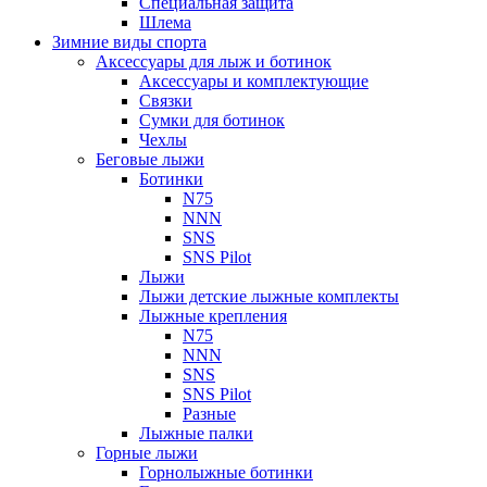
Специальная защита
Шлема
Зимние виды спорта
Аксессуары для лыж и ботинок
Аксессуары и комплектующие
Связки
Сумки для ботинок
Чехлы
Беговые лыжи
Ботинки
N75
NNN
SNS
SNS Pilot
Лыжи
Лыжи детские лыжные комплекты
Лыжные крепления
N75
NNN
SNS
SNS Pilot
Разные
Лыжные палки
Горные лыжи
Горнoлыжные ботинки