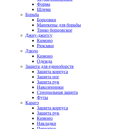
Форма
Шлема
Борьба
Борцовки
Манекены для борьбы
Трико борцовское
Джиу-джитсу
Кимоно
Рюкзаки
Дзюдо
Кимоно
Одежда
Защита для единоборств
Защита корпуса
Защита ног
Защита рук
Наколенники
Специальная защита
Футы
Каратэ
Защита корпуса
Защита рук
Кимоно
Накладки
Перчатки