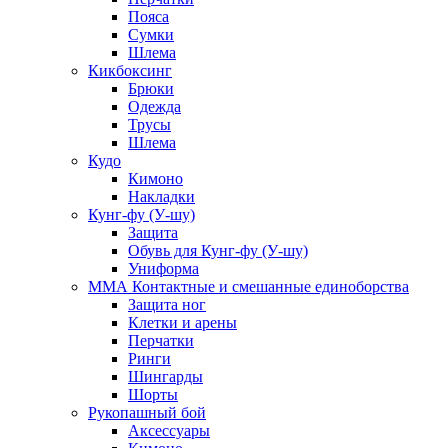
Пояса
Сумки
Шлема
Кикбоксинг
Брюки
Одежда
Трусы
Шлема
Кудо
Кимоно
Накладки
Кунг-фу (У-шу)
Защита
Обувь для Кунг-фу (У-шу)
Униформа
ММА Контактные и смешанные единоборства
Защита ног
Клетки и арены
Перчатки
Ринги
Шингарды
Шорты
Рукопашный бой
Аксессуары