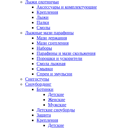
Лыжи охотничьи
Аксессуары и комплектующие
Крепления
Лыжи
Палки
Смолы
Лыжные мази парафины
Мази держания
Мази сцепления
Наборы
Парафины и мази скольжения
Порошки и ускорители
Смола лыжная
Смывки
Спреи и эмульсии
Снегоступы
Сноубординг
Ботинки
Детские
Женские
Мужские
Детские сноуборды
Защита
Крепления
Детские