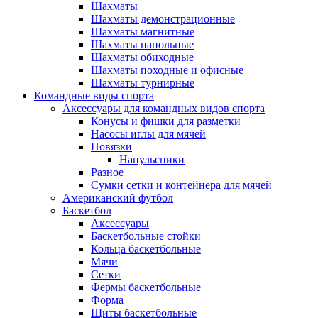
Шахматы
Шахматы демонстрационные
Шахматы магнитные
Шахматы напольные
Шахматы обиходные
Шахматы походные и офисные
Шахматы турнирные
Командные виды спорта
Аксессуары для командных видов спорта
Конусы и фишки для разметки
Насосы иглы для мячей
Повязки
Напульсники
Разное
Сумки сетки и контейнера для мячей
Американский футбол
Баскетбол
Аксессуары
Баскетбольные стойки
Кольца баскетбольные
Мячи
Сетки
Фермы баскетбольные
Форма
Щиты баскетбольные