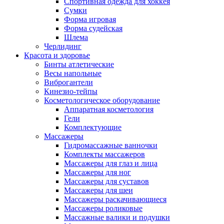
Спортивная одежда для хоккея
Сумки
Форма игровая
Форма судейская
Шлема
Черлидинг
Красота и здоровье
Бинты атлетические
Весы напольные
Виброгантели
Кинезио-тейпы
Косметологическое оборудование
Аппаратная косметология
Гели
Комплектующие
Массажеры
Гидромассажные ванночки
Комплекты массажеров
Массажеры для глаз и лица
Массажеры для ног
Массажеры для суставов
Массажеры для шеи
Массажеры раскачивающиеся
Массажеры роликовые
Массажные валики и подушки