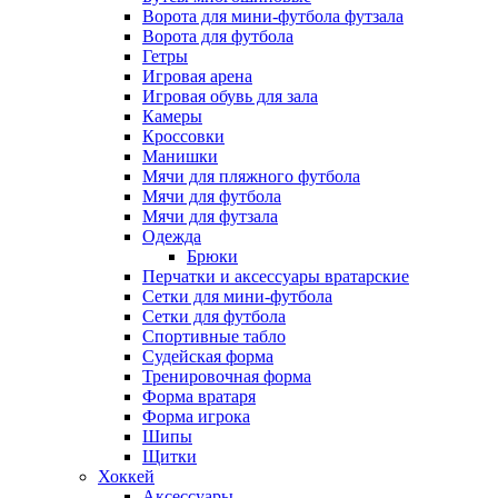
Ворота для мини-футбола футзала
Ворота для футбола
Гетры
Игровая арена
Игровая обувь для зала
Камеры
Кроссовки
Манишки
Мячи для пляжного футбола
Мячи для футбола
Мячи для футзала
Одежда
Брюки
Перчатки и аксессуары вратарские
Сетки для мини-футбола
Сетки для футбола
Спортивные табло
Судейская форма
Тренировочная форма
Форма вратаря
Форма игрока
Шипы
Щитки
Хоккей
Аксессуары