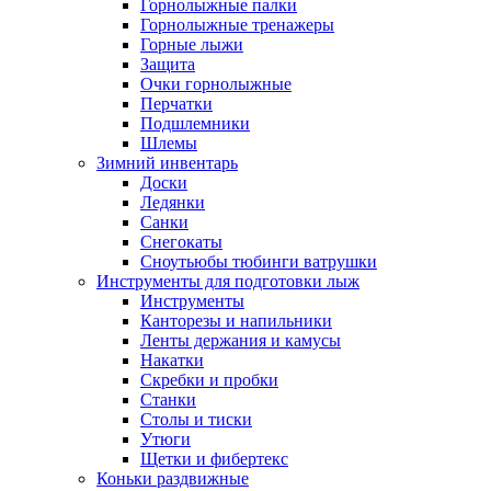
Горнолыжные палки
Горнолыжные тренажеры
Горные лыжи
Защита
Очки горнолыжные
Перчатки
Подшлемники
Шлемы
Зимний инвентарь
Доски
Ледянки
Санки
Снегокаты
Сноутьюбы тюбинги ватрушки
Инструменты для подготовки лыж
Инструменты
Канторезы и напильники
Ленты держания и камусы
Накатки
Скребки и пробки
Станки
Столы и тиски
Утюги
Щетки и фибертекс
Коньки раздвижные