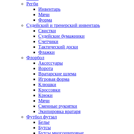
Регби
Инвентарь
Мячи
Форма
Судейский и тренерский инвентарь
Свистки
Судейские бумажники
Счетчики
Тактический доски
Флажки
Флорбол
Аксессуары
Ворота
Вратарские шлема
Игровая форма
Клюшки
Кроссовки
Крюки
Мячи
Сменные рукоятки
Экипировка вратаря
Футбол футзал
Белье
Бутсы
Бутсы многошиповые