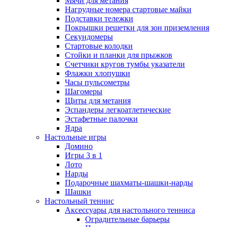
Мячи для метания
Нагрудные номера стартовые майки
Подставки тележки
Покрышки решетки для зон приземления
Секундомеры
Стартовые колодки
Стойки и планки для прыжков
Счетчики кругов тумбы указатели
Флажки хлопушки
Часы пульсометры
Шагомеры
Щиты для метания
Эспандеры легкоатлетические
Эстафетные палочки
Ядра
Настольные игры
Домино
Игры 3 в 1
Лото
Нарды
Подарочные шахматы-шашки-нарды
Шашки
Настольный теннис
Аксессуары для настольного тенниса
Оградительные барьеры