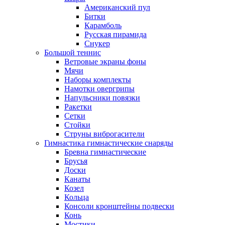
Американский пул
Битки
Карамболь
Русская пирамида
Снукер
Большой теннис
Ветровые экраны фоны
Мячи
Наборы комплекты
Намотки овергрипы
Напульсники повязки
Ракетки
Сетки
Стойки
Струны виброгасители
Гимнастика гимнастические снаряды
Бревна гимнастические
Брусья
Доски
Канаты
Козел
Кольца
Консоли кронштейны подвески
Конь
Мостики