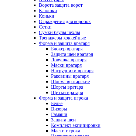
Ворота защита ворот
Клюшки
Коньки
Ограждения для коробок
Сетки
Сумки баулы чехлы
Тренажеры хоккейные
Форма и защита вратаря
Блокер вратаря
Защита шеи вратаря
Ловушка вратаря
Маски вратаря
Нагрудники вратаря
Раковины вратаря
Шлема вратарские
Шорты вратаря
Щитки вратаря
Форма и защита игрока
Белье
Визоры
Гамаши
Защита шеи
Комплект экпипировки
Маски игрока