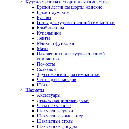
Художественная и спортивная гимнастика
Брюки леггинсы шорты женские
Брюки мужские
Булавы
Гетры для художественной гимнастики
Комбинезоны
Купальники
Ленты
Майки и футболки
Мячи
Наколенники для художественной
гимнастики
Помосты
Скакалки
Трусы женские для гимнастики
Чехлы для снарядов
Юбки
Шахматы
Аксессуары
Демонстрационные доски
Часы шахматные
Шахматные доски
Шахматные компьютеры
Шахматные столы
Шахматные фигуры