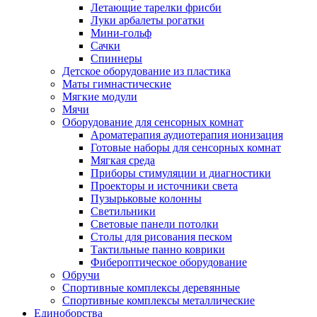
Летающие тарелки фрисби
Луки арбалеты рогатки
Мини-гольф
Сачки
Спиннеры
Детское оборудование из пластика
Маты гимнастические
Мягкие модули
Мячи
Оборудование для сенсорных комнат
Ароматерапия аудиотерапия ионизация
Готовые наборы для сенсорных комнат
Мягкая среда
Приборы стимуляции и диагностики
Проекторы и источники света
Пузырьковые колонны
Светильники
Световые панели потолки
Столы для рисования песком
Тактильные панно коврики
Фибероптическое оборудование
Обручи
Спортивные комплексы деревянные
Спортивные комплексы металлические
Единоборства