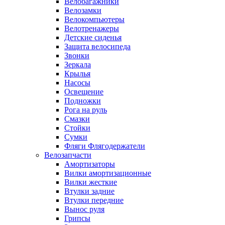
Велобагажники
Велозамки
Велокомпьютеры
Велотренажеры
Детские сиденья
Защита велосипеда
Звонки
Зеркала
Крылья
Насосы
Освещение
Подножки
Рога на руль
Смазки
Стойки
Сумки
Фляги Флягодержатели
Велозапчасти
Амортизаторы
Вилки амортизационные
Вилки жесткие
Втулки задние
Втулки передние
Вынос руля
Грипсы