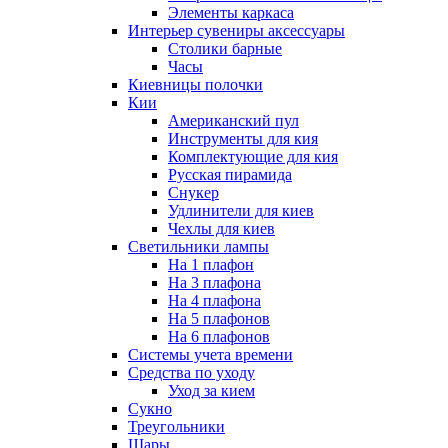
Элементы каркаса
Интерьер сувениры аксессуары
Столики барные
Часы
Киевницы полочки
Кии
Американский пул
Инструменты для кия
Комплектующие для кия
Русская пирамида
Снукер
Удлинители для киев
Чехлы для киев
Светильники лампы
На 1 плафон
На 3 плафона
На 4 плафона
На 5 плафонов
На 6 плафонов
Системы учета времени
Средства по уходу
Уход за кием
Сукно
Треугольники
Шары