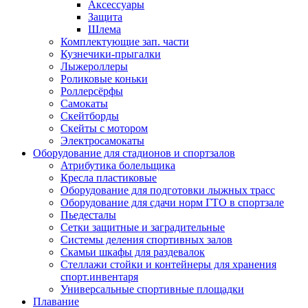
Аксессуары
Защита
Шлема
Комплектующие зап. части
Кузнечики-прыгалки
Лыжероллеры
Роликовые коньки
Роллерсёрфы
Самокаты
Скейтборды
Скейты с мотором
Электросамокаты
Оборудование для стадионов и спортзалов
Атрибутика болельщика
Кресла пластиковые
Оборудование для подготовки лыжных трасс
Оборудование для сдачи норм ГТО в спортзале
Пьедесталы
Сетки защитные и заградительные
Системы деления спортивных залов
Скамьи шкафы для раздевалок
Стеллажи стойки и контейнеры для хранения
спорт.инвентаря
Универсальные спортивные площадки
Плавание