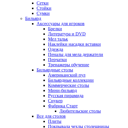
Сетки
Стойки
Сумки
Бильярд
Аксессуары для игроков
Брелки
Литература и DVD
Мел тальк
Наклейки насадки вставки
Одежда
Пеналы для мела держатели
Перчатки
Тренажеры обучение
Бильярдные столы
Американский пул
Бильярдные коллекции
Коммерческие столы
Мини-бильярд
Русская пирамида
Снукер
Фабрика Старт
Любительские столы
Все для столов
Плиты
Покрывала чехлы столешницы