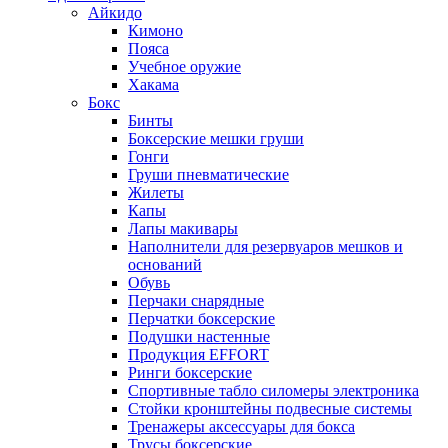
Айкидо
Кимоно
Пояса
Учебное оружие
Хакама
Бокс
Бинты
Боксерские мешки груши
Гонги
Груши пневматические
Жилеты
Капы
Лапы макивары
Наполнители для резервуаров мешков и
оснований
Обувь
Перчаки снарядные
Перчатки боксерские
Подушки настенные
Продукция EFFORT
Ринги боксерские
Спортивные табло силомеры электроника
Стойки кронштейны подвесные системы
Тренажеры аксессуары для бокса
Трусы боксерские