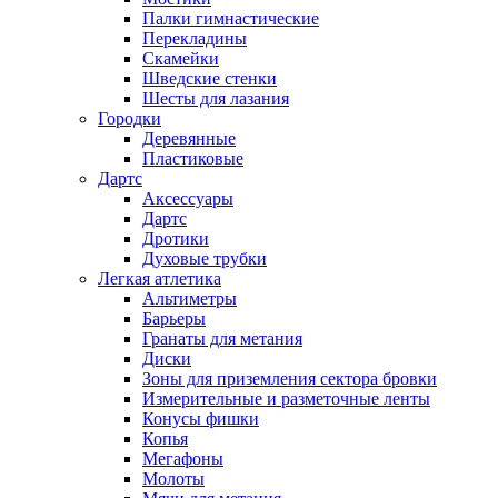
Палки гимнастические
Перекладины
Скамейки
Шведские стенки
Шесты для лазания
Городки
Деревянные
Пластиковые
Дартс
Аксессуары
Дартс
Дротики
Духовые трубки
Легкая атлетика
Альтиметры
Барьеры
Гранаты для метания
Диски
Зоны для приземления сектора бровки
Измерительные и разметочные ленты
Конусы фишки
Копья
Мегафоны
Молоты