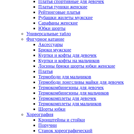
Платья спортивные для девочек
Платья туники женские
Рейтинговые платья
Рубашки жилеты мужские
Сарафаны женские
Юбки шорты
Универсальные табло
Фигурное катание
Аксессуары
Брюки мужские
Куртки и кофты для девочек
Куртки и кофты на мальчиков
Лосины брюки шорты юбки женские
Платья
Термободи для мальчиков
Термободи лонгсливы майки для девочек
Термокомбинезоны для девочек
Термокомбинезоны для мальчиков
Термокомплеты для девочек
Термокомплеты для мальчиков
Шорты юбки
Хореография
Кронштейны и стойки
Поручни
Станок хореографический