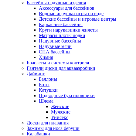
Бассейны надувные изделия
Аксессуары для бассейнов
Водные игрушки игры на воде
Детские бассейны и игровые центры
Каркасные бассейны
Круги нарукавники жилеты
Матрасы плоты лодки
Надувные бассейны
Надувные мячи
СПА бассейны
Химия
Браслеты и системы контроля
Гантели диски для аквааэробики
Дайвинг
Баллоны
Боты
Катушки
Подводные буксировщики
Шлема
Женские
Мужские
Унисекс
Доски для плавания
Зажимы для носа беруши
Калабашки