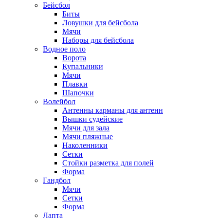
Бейсбол
Биты
Ловушки для бейсбола
Мячи
Наборы для бейсбола
Водное поло
Ворота
Купальники
Мячи
Плавки
Шапочки
Волейбол
Антенны карманы для антенн
Вышки судейские
Мячи для зала
Мячи пляжные
Наколенники
Сетки
Стойки разметка для полей
Форма
Гандбол
Мячи
Сетки
Форма
Лапта