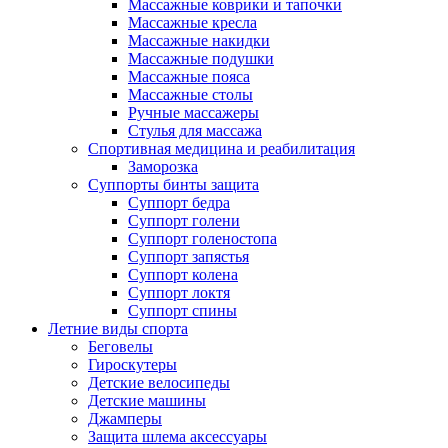
Массажные коврики и тапочки
Массажные кресла
Массажные накидки
Массажные подушки
Массажные пояса
Массажные столы
Ручные массажеры
Стулья для массажа
Спортивная медицина и реабилитация
Заморозка
Суппорты бинты защита
Суппорт бедра
Суппорт голени
Суппорт голеностопа
Суппорт запястья
Суппорт колена
Суппорт локтя
Суппорт спины
Летние виды спорта
Беговелы
Гироскутеры
Детские велосипеды
Детские машины
Джамперы
Защита шлема аксессуары