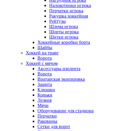
Нагрудник игрока
Налокотники игрока
Перчатки игрока
Ракушка хоккейная
Рейтузы
Шлема игрока
Шорты игрока
Щитки игрока
Хоккейные коробки борта
Шайбы
Хоккей на траве
Ворота
Хоккей с мячом
Аксессуары изолента
Ворота
Вратарская экипировка
Защита
Клюшки
Коньки
Лезвия
Мячи
Оборудование для стадиона
Перчатки
Раковины
Сетки для ворот