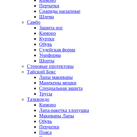
Кимоно
Перчатки
Снаряды насыпные
Шлема
Самбо
Защита ног
Кимоно
Куртки
Обувь
Судейская форма
Униформа
Шорты
Стеновые протекторы
Тайский Бокс
Лапы макивары
Манекены мешки
Специальная защита
Трусы
Таэквондо
Кимоно
Лапа-ракетка хлопушка
Макивары Лапы
Обувь
Перчатки
Пояса