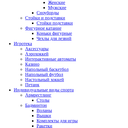
Женские
Мужские
Сноуборды
Стойки и подставки
Cтойки подставки
Фигурное катание
Коньки фигурные
Чехлы для лезвий
Игротека
Аксессуары
Аэрохоккей
Интерактивные автоматы
Казино
Напольный баскетбол
Напольный футбол
Настольный хоккей
Петанк
Индивидуальные виды спорта
Армрестлинг
Столы
Бадминтон
Воланы
Вышки
Комплекты для игры
Ракетки