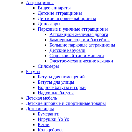
Аттракционы
Видео аппараты
Детские аттракционы
Детские игровые лабиринты
Динозавры
Парковые и уличные аттракционы
Аттракцион железная дорога
Бамперные лодки и бассейны
Большие парковые аттракционы
Детские карусели
Стрелковый тир и мишени
Электро-механические качалки
Силомеры
Батуты
Батуты для помещений
Батуты для улицы
Водные батуты и горки
Надувные батуты
Детская мебель
Детские игровые и спортивные товары
Детские игры
Бумеранги
Игрушки Yo Yo
Кегли
Кольцебросы