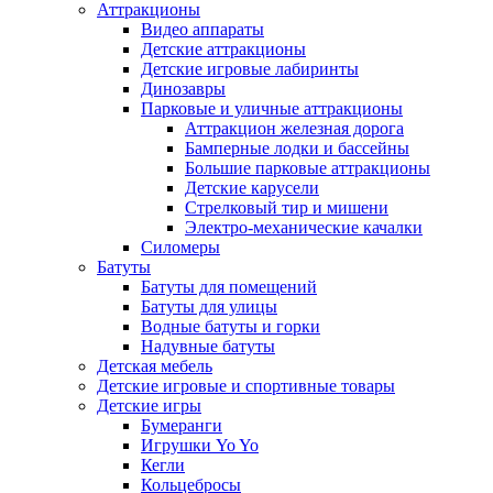
Аттракционы
Видео аппараты
Детские аттракционы
Детские игровые лабиринты
Динозавры
Парковые и уличные аттракционы
Аттракцион железная дорога
Бамперные лодки и бассейны
Большие парковые аттракционы
Детские карусели
Стрелковый тир и мишени
Электро-механические качалки
Силомеры
Батуты
Батуты для помещений
Батуты для улицы
Водные батуты и горки
Надувные батуты
Детская мебель
Детские игровые и спортивные товары
Детские игры
Бумеранги
Игрушки Yo Yo
Кегли
Кольцебросы