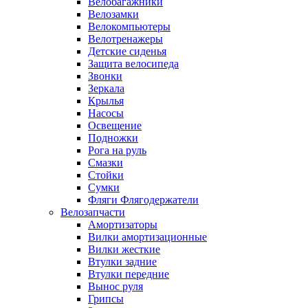
Велобагажники
Велозамки
Велокомпьютеры
Велотренажеры
Детские сиденья
Защита велосипеда
Звонки
Зеркала
Крылья
Насосы
Освещение
Подножки
Рога на руль
Смазки
Стойки
Сумки
Фляги Флягодержатели
Велозапчасти
Амортизаторы
Вилки амортизационные
Вилки жесткие
Втулки задние
Втулки передние
Вынос руля
Грипсы