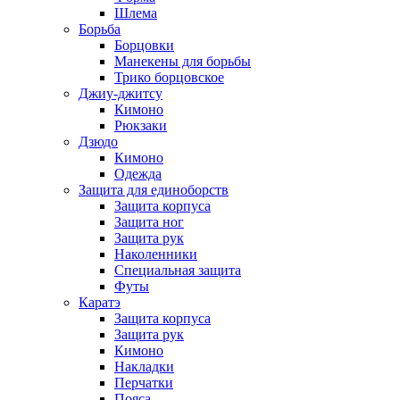
Шлема
Борьба
Борцовки
Манекены для борьбы
Трико борцовское
Джиу-джитсу
Кимоно
Рюкзаки
Дзюдо
Кимоно
Одежда
Защита для единоборств
Защита корпуса
Защита ног
Защита рук
Наколенники
Специальная защита
Футы
Каратэ
Защита корпуса
Защита рук
Кимоно
Накладки
Перчатки
Пояса