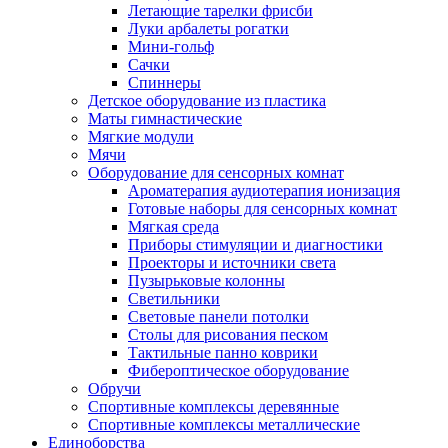
Летающие тарелки фрисби
Луки арбалеты рогатки
Мини-гольф
Сачки
Спиннеры
Детское оборудование из пластика
Маты гимнастические
Мягкие модули
Мячи
Оборудование для сенсорных комнат
Ароматерапия аудиотерапия ионизация
Готовые наборы для сенсорных комнат
Мягкая среда
Приборы стимуляции и диагностики
Проекторы и источники света
Пузырьковые колонны
Светильники
Световые панели потолки
Столы для рисования песком
Тактильные панно коврики
Фибероптическое оборудование
Обручи
Спортивные комплексы деревянные
Спортивные комплексы металлические
Единоборства