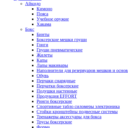
Айкидо
Кимоно
Пояса
Учебное оружие
Хакама
Бокс
Бинты
Боксерские мешки груши
Гонги
Груши пневматические
Жилеты
Капы
Лапы макивары
Наполнители для резервуаров мешков и осно
Обувь
Перчаки снарядные
Перчатки боксерские
Подушки настенные
Продукция EFFORT
Ринги боксерские
Спортивные табло силомеры электроника
Стойки кронштейны подвесные системы
Тренажеры аксессуары для бокса
Трусы боксерские
Форма