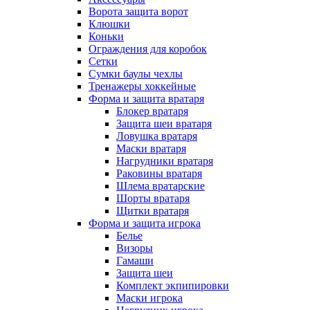
Ворота защита ворот
Клюшки
Коньки
Ограждения для коробок
Сетки
Сумки баулы чехлы
Тренажеры хоккейные
Форма и защита вратаря
Блокер вратаря
Защита шеи вратаря
Ловушка вратаря
Маски вратаря
Нагрудники вратаря
Раковины вратаря
Шлема вратарские
Шорты вратаря
Щитки вратаря
Форма и защита игрока
Белье
Визоры
Гамаши
Защита шеи
Комплект экпипировки
Маски игрока