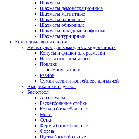
Шахматы
Шахматы демонстрационные
Шахматы магнитные
Шахматы напольные
Шахматы обиходные
Шахматы походные и офисные
Шахматы турнирные
Командные виды спорта
Аксессуары для командных видов спорта
Конусы и фишки для разметки
Насосы иглы для мячей
Повязки
Напульсники
Разное
Сумки сетки и контейнера для мячей
Американский футбол
Баскетбол
Аксессуары
Баскетбольные стойки
Кольца баскетбольные
Мячи
Сетки
Фермы баскетбольные
Форма
Щиты баскетбольные