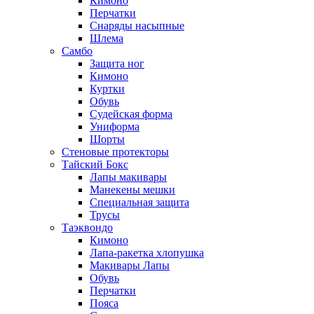
Кимоно
Перчатки
Снаряды насыпные
Шлема
Самбо
Защита ног
Кимоно
Куртки
Обувь
Судейская форма
Униформа
Шорты
Стеновые протекторы
Тайский Бокс
Лапы макивары
Манекены мешки
Специальная защита
Трусы
Таэквондо
Кимоно
Лапа-ракетка хлопушка
Макивары Лапы
Обувь
Перчатки
Пояса