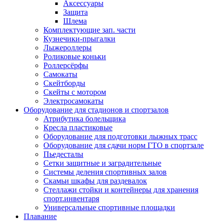
Аксессуары
Защита
Шлема
Комплектующие зап. части
Кузнечики-прыгалки
Лыжероллеры
Роликовые коньки
Роллерсёрфы
Самокаты
Скейтборды
Скейты с мотором
Электросамокаты
Оборудование для стадионов и спортзалов
Атрибутика болельщика
Кресла пластиковые
Оборудование для подготовки лыжных трасс
Оборудование для сдачи норм ГТО в спортзале
Пьедесталы
Сетки защитные и заградительные
Системы деления спортивных залов
Скамьи шкафы для раздевалок
Стеллажи стойки и контейнеры для хранения
спорт.инвентаря
Универсальные спортивные площадки
Плавание