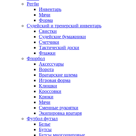
Регби
Инвентарь
Мячи
Форма
Судейский и тренерский инвентарь
Свистки
Судейские бумажники
Счетчики
Тактический доски
Флажки
Флорбол
Аксессуары
Ворота
Вратарские шлема
Игровая форма
Клюшки
Кроссовки
Крюки
Мячи
Сменные рукоятки
Экипировка вратаря
Футбол футзал
Белье
Бутсы
Бутсы многошиповые