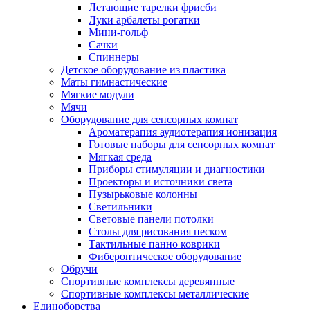
Летающие тарелки фрисби
Луки арбалеты рогатки
Мини-гольф
Сачки
Спиннеры
Детское оборудование из пластика
Маты гимнастические
Мягкие модули
Мячи
Оборудование для сенсорных комнат
Ароматерапия аудиотерапия ионизация
Готовые наборы для сенсорных комнат
Мягкая среда
Приборы стимуляции и диагностики
Проекторы и источники света
Пузырьковые колонны
Светильники
Световые панели потолки
Столы для рисования песком
Тактильные панно коврики
Фибероптическое оборудование
Обручи
Спортивные комплексы деревянные
Спортивные комплексы металлические
Единоборства