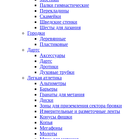
Палки гимнастические
Перекладины
Скамейки
Шведские стенки
Шесты для лазания
Городки
Деревянные
Пластиковые
Дартс
Аксессуары
Дартс
Дротики
Духовые трубки
Легкая атлетика
Альтиметры
Барьеры
Гранаты для метания
Диски
Зоны для приземления сектора бровки
Измерительные и разметочные ленты
Конусы фишки
Копья
Мегафоны
Молоты