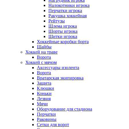
Нагрудник игрока
Налокотники игрока
Перчатки игрока
Ракушка хоккейная
Рейтузы
Шлема игрока
Шорты игрока
Щитки игрока
Хоккейные коробки борта
Шайбы
Хоккей на траве
Ворота
Хоккей с мячом
Аксессуары изолента
Ворота
Вратарская экипировка
Защита
Клюшки
Коньки
Лезвия
Мячи
Оборудование для стадиона
Перчатки
Раковины
Сетки для ворот