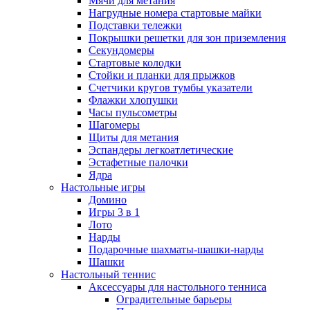
Мячи для метания
Нагрудные номера стартовые майки
Подставки тележки
Покрышки решетки для зон приземления
Секундомеры
Стартовые колодки
Стойки и планки для прыжков
Счетчики кругов тумбы указатели
Флажки хлопушки
Часы пульсометры
Шагомеры
Щиты для метания
Эспандеры легкоатлетические
Эстафетные палочки
Ядра
Настольные игры
Домино
Игры 3 в 1
Лото
Нарды
Подарочные шахматы-шашки-нарды
Шашки
Настольный теннис
Аксессуары для настольного тенниса
Оградительные барьеры