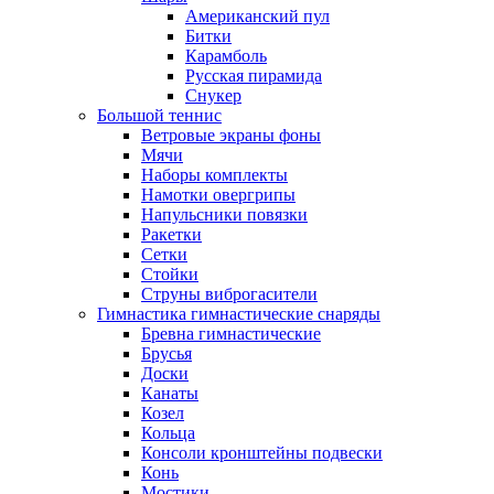
Американский пул
Битки
Карамболь
Русская пирамида
Снукер
Большой теннис
Ветровые экраны фоны
Мячи
Наборы комплекты
Намотки овергрипы
Напульсники повязки
Ракетки
Сетки
Стойки
Струны виброгасители
Гимнастика гимнастические снаряды
Бревна гимнастические
Брусья
Доски
Канаты
Козел
Кольца
Консоли кронштейны подвески
Конь
Мостики