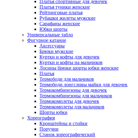
Платья спортивные для девочек
Платья туники женские
Рейтинговые платья
Рубашки жилеты мужские
Сарафаны женские
Юбки шорты
Универсальные табло
Фигурное катание
Аксессуары
Брюки мужские
Куртки и кофты для девочек
Куртки и кофты на мальчиков
Лосины брюки шорты юбки женские
Платья
Термободи для мальчиков
Термободи лонгсливы майки для девочек
Термокомбинезоны для девочек
Термокомбинезоны для мальчиков
Термокомплеты для девочек
Термокомплеты для мальчиков
Шорты юбки
Хореография
Кронштейны и стойки
Поручни
Станок хореографический