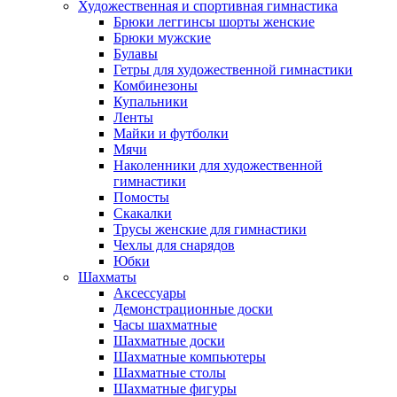
Художественная и спортивная гимнастика
Брюки леггинсы шорты женские
Брюки мужские
Булавы
Гетры для художественной гимнастики
Комбинезоны
Купальники
Ленты
Майки и футболки
Мячи
Наколенники для художественной
гимнастики
Помосты
Скакалки
Трусы женские для гимнастики
Чехлы для снарядов
Юбки
Шахматы
Аксессуары
Демонстрационные доски
Часы шахматные
Шахматные доски
Шахматные компьютеры
Шахматные столы
Шахматные фигуры