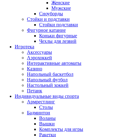
Женские
Мужские
Сноуборды
Стойки и подставки
Cтойки подставки
Фигурное катание
Коньки фигурные
Чехлы для лезвий
Игротека
Аксессуары
Аэрохоккей
Интерактивные автоматы
Казино
Напольный баскетбол
Напольный футбол
Настольный хоккей
Петанк
Индивидуальные виды спорта
Армрестлинг
Столы
Бадминтон
Воланы
Вышки
Комплекты для игры
Ракетки