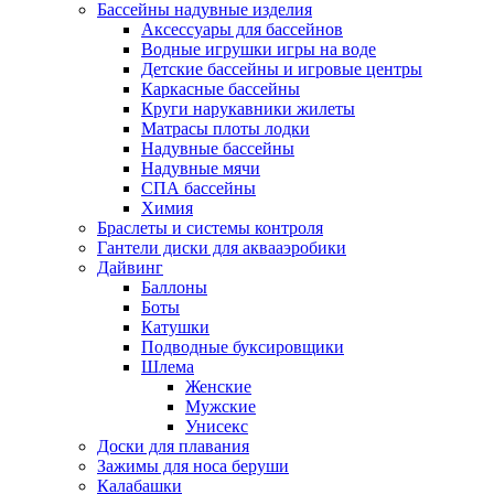
Бассейны надувные изделия
Аксессуары для бассейнов
Водные игрушки игры на воде
Детские бассейны и игровые центры
Каркасные бассейны
Круги нарукавники жилеты
Матрасы плоты лодки
Надувные бассейны
Надувные мячи
СПА бассейны
Химия
Браслеты и системы контроля
Гантели диски для аквааэробики
Дайвинг
Баллоны
Боты
Катушки
Подводные буксировщики
Шлема
Женские
Мужские
Унисекс
Доски для плавания
Зажимы для носа беруши
Калабашки