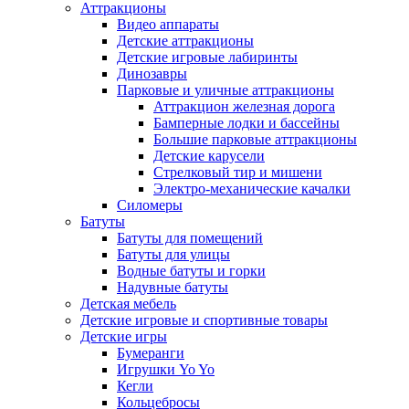
Аттракционы
Видео аппараты
Детские аттракционы
Детские игровые лабиринты
Динозавры
Парковые и уличные аттракционы
Аттракцион железная дорога
Бамперные лодки и бассейны
Большие парковые аттракционы
Детские карусели
Стрелковый тир и мишени
Электро-механические качалки
Силомеры
Батуты
Батуты для помещений
Батуты для улицы
Водные батуты и горки
Надувные батуты
Детская мебель
Детские игровые и спортивные товары
Детские игры
Бумеранги
Игрушки Yo Yo
Кегли
Кольцебросы