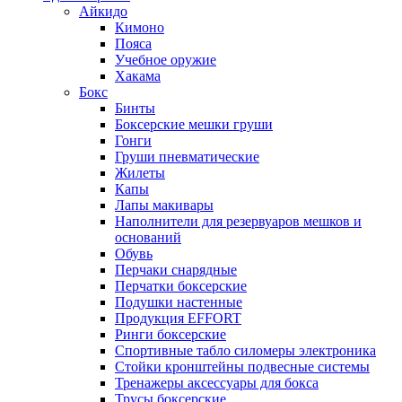
Айкидо
Кимоно
Пояса
Учебное оружие
Хакама
Бокс
Бинты
Боксерские мешки груши
Гонги
Груши пневматические
Жилеты
Капы
Лапы макивары
Наполнители для резервуаров мешков и
оснований
Обувь
Перчаки снарядные
Перчатки боксерские
Подушки настенные
Продукция EFFORT
Ринги боксерские
Спортивные табло силомеры электроника
Стойки кронштейны подвесные системы
Тренажеры аксессуары для бокса
Трусы боксерские