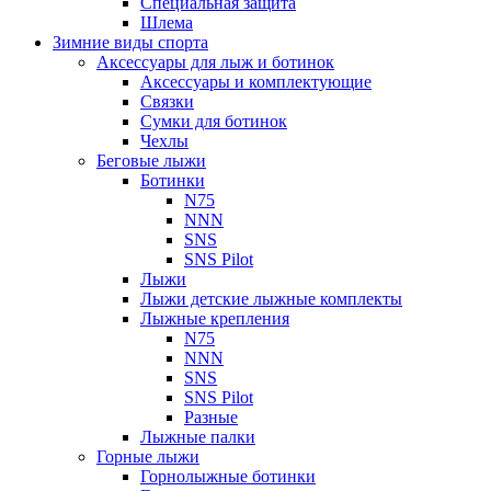
Специальная защита
Шлема
Зимние виды спорта
Аксессуары для лыж и ботинок
Аксессуары и комплектующие
Связки
Сумки для ботинок
Чехлы
Беговые лыжи
Ботинки
N75
NNN
SNS
SNS Pilot
Лыжи
Лыжи детские лыжные комплекты
Лыжные крепления
N75
NNN
SNS
SNS Pilot
Разные
Лыжные палки
Горные лыжи
Горнoлыжные ботинки