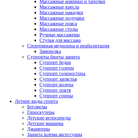
Массажные коврики и тапочки
Массажные кресла
Массажные накидки
Массажные подушки
Массажные пояса
Массажные столы
Ручные массажеры
Стулья для массажа
Спортивная медицина и реабилитация
Заморозка
Суппорты бинты защита
Суппорт бедра
Суппорт голени
Суппорт голеностопа
Суппорт запястья
Суппорт колена
Суппорт локтя
Суппорт спины
Летние виды спорта
Беговелы
Гироскутеры
Детские велосипеды
Детские машины
Джамперы
Защита шлема аксессуары