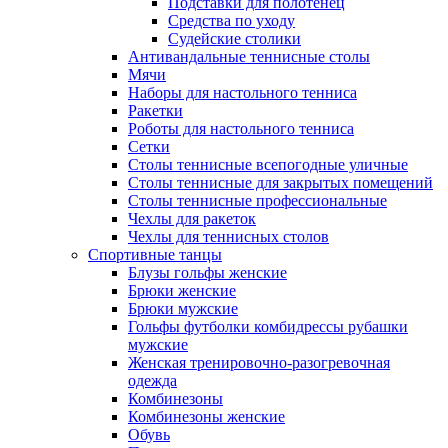
Подставки для полотенец
Средства по уходу
Судейские столики
Антивандальные теннисные столы
Мячи
Наборы для настольного тенниса
Ракетки
Роботы для настольного тенниса
Сетки
Столы теннисные всепогодные уличные
Столы теннисные для закрытых помещений
Столы теннисные профессиональные
Чехлы для ракеток
Чехлы для теннисных столов
Спортивные танцы
Блузы гольфы женские
Брюки женские
Брюки мужские
Гольфы футболки комбидрессы рубашки
мужские
Женская тренировочно-разогревочная
одежда
Комбинезоны
Комбинезоны женские
Обувь