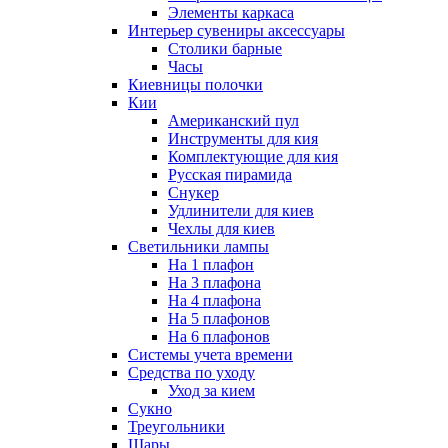
Элементы каркаса
Интерьер сувениры аксессуары
Столики барные
Часы
Киевницы полочки
Кии
Американский пул
Инструменты для кия
Комплектующие для кия
Русская пирамида
Снукер
Удлинители для киев
Чехлы для киев
Светильники лампы
На 1 плафон
На 3 плафона
На 4 плафона
На 5 плафонов
На 6 плафонов
Системы учета времени
Средства по уходу
Уход за кием
Сукно
Треугольники
Шары