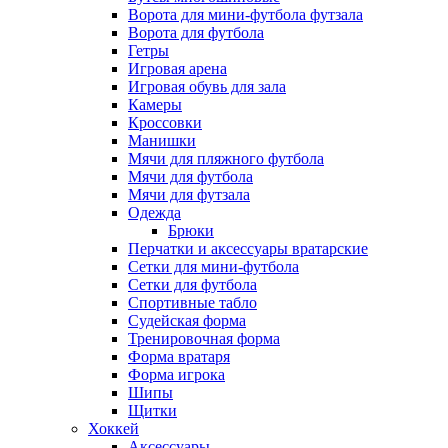
Ворота для мини-футбола футзала
Ворота для футбола
Гетры
Игровая арена
Игровая обувь для зала
Камеры
Кроссовки
Манишки
Мячи для пляжного футбола
Мячи для футбола
Мячи для футзала
Одежда
Брюки
Перчатки и аксессуары вратарские
Сетки для мини-футбола
Сетки для футбола
Спортивные табло
Судейская форма
Тренировочная форма
Форма вратаря
Форма игрока
Шипы
Щитки
Хоккей
Аксессуары