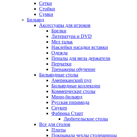
Сетки
Стойки
Сумки
Бильярд
Аксессуары для игроков
Брелки
Литература и DVD
Мел тальк
Наклейки насадки вставки
Одежда
Пеналы для мела держатели
Перчатки
Тренажеры обучение
Бильярдные столы
Американский пул
Бильярдные коллекции
Коммерческие столы
Мини-бильярд
Русская пирамида
Снукер
Фабрика Старт
Любительские столы
Все для столов
Плиты
Покрывала чехлы столешницы