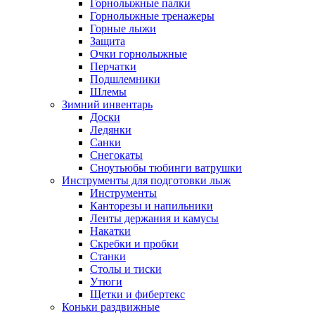
Горнолыжные палки
Горнолыжные тренажеры
Горные лыжи
Защита
Очки горнолыжные
Перчатки
Подшлемники
Шлемы
Зимний инвентарь
Доски
Ледянки
Санки
Снегокаты
Сноутьюбы тюбинги ватрушки
Инструменты для подготовки лыж
Инструменты
Канторезы и напильники
Ленты держания и камусы
Накатки
Скребки и пробки
Станки
Столы и тиски
Утюги
Щетки и фибертекс
Коньки раздвижные