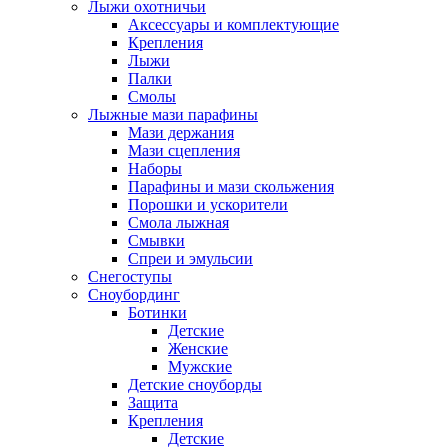
Лыжи охотничьи
Аксессуары и комплектующие
Крепления
Лыжи
Палки
Смолы
Лыжные мази парафины
Мази держания
Мази сцепления
Наборы
Парафины и мази скольжения
Порошки и ускорители
Смола лыжная
Смывки
Спреи и эмульсии
Снегоступы
Сноубординг
Ботинки
Детские
Женские
Мужские
Детские сноуборды
Защита
Крепления
Детские