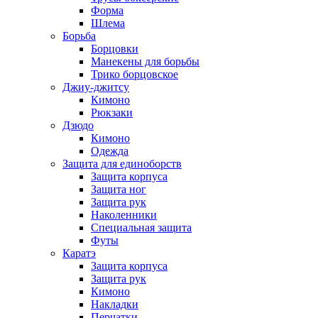
Форма
Шлема
Борьба
Борцовки
Манекены для борьбы
Трико борцовское
Джиу-джитсу
Кимоно
Рюкзаки
Дзюдо
Кимоно
Одежда
Защита для единоборств
Защита корпуса
Защита ног
Защита рук
Наколенники
Специальная защита
Футы
Каратэ
Защита корпуса
Защита рук
Кимоно
Накладки
Перчатки