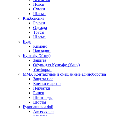
Пояса
Сумки
Шлема
Кикбоксинг
Брюки
Одежда
Трусы
Шлема
Кудо
Кимоно
Накладки
Кунг-фу (У-шу)
Защита
Обувь для Кунг-фу (У-шу)
Униформа
ММА Контактные и смешанные единоборства
Защита ног
Клетки и арены
Перчатки
Ринги
Шингарды
Шорты
Рукопашный бой
Аксессуары