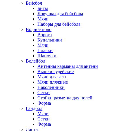
Бейсбол
Биты
Ловушки для бейсбола
Мячи
Наборы для бейсбола
Водное поло
Ворота
Купальники
Мячи
Плавки
Шапочки
Волейбол
Антенны карманы для антенн
Вышки судейские
Мячи для зала
Мячи пляжные
Наколенники
Сетки
Стойки разметка для полей
Форма
Гандбол
Мячи
Сетки
Форма
Лапта