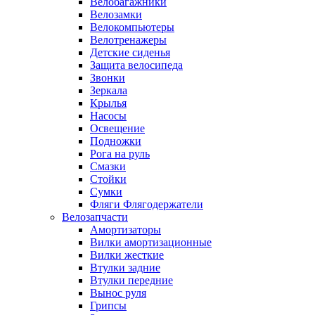
Велобагажники
Велозамки
Велокомпьютеры
Велотренажеры
Детские сиденья
Защита велосипеда
Звонки
Зеркала
Крылья
Насосы
Освещение
Подножки
Рога на руль
Смазки
Стойки
Сумки
Фляги Флягодержатели
Велозапчасти
Амортизаторы
Вилки амортизационные
Вилки жесткие
Втулки задние
Втулки передние
Вынос руля
Грипсы