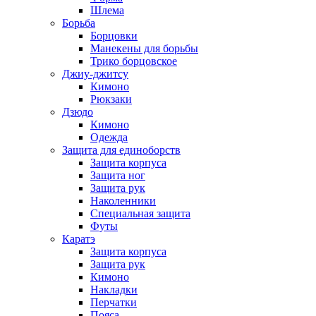
Шлема
Борьба
Борцовки
Манекены для борьбы
Трико борцовское
Джиу-джитсу
Кимоно
Рюкзаки
Дзюдо
Кимоно
Одежда
Защита для единоборств
Защита корпуса
Защита ног
Защита рук
Наколенники
Специальная защита
Футы
Каратэ
Защита корпуса
Защита рук
Кимоно
Накладки
Перчатки
Пояса