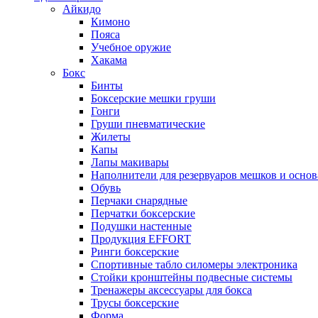
Айкидо
Кимоно
Пояса
Учебное оружие
Хакама
Бокс
Бинты
Боксерские мешки груши
Гонги
Груши пневматические
Жилеты
Капы
Лапы макивары
Наполнители для резервуаров мешков и осно
Обувь
Перчаки снарядные
Перчатки боксерские
Подушки настенные
Продукция EFFORT
Ринги боксерские
Спортивные табло силомеры электроника
Стойки кронштейны подвесные системы
Тренажеры аксессуары для бокса
Трусы боксерские
Форма