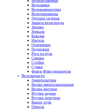
Велобагажники
Велозамки
Велокомпьютеры
Велотренажеры
Детские сиденья
Защита велосипеда
Звонки
Зеркала
Крылья
Насосы
Освещение
Подножки
Рога на руль
Смазки
Стойки
Сумки
Фляги Флягодержатели
Велозапчасти
Амортизаторы
Вилки амортизационные
Вилки жесткие
Втулки задние
Втулки передние
Вынос руля
Грипсы