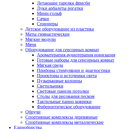
Летающие тарелки фрисби
Луки арбалеты рогатки
Мини-гольф
Сачки
Спиннеры
Детское оборудование из пластика
Маты гимнастические
Мягкие модули
Мячи
Оборудование для сенсорных комнат
Ароматерапия аудиотерапия ионизация
Готовые наборы для сенсорных комнат
Мягкая среда
Приборы стимуляции и диагностики
Проекторы и источники света
Пузырьковые колонны
Светильники
Световые панели потолки
Столы для рисования песком
Тактильные панно коврики
Фибероптическое оборудование
Обручи
Спортивные комплексы деревянные
Спортивные комплексы металлические
Единоборства