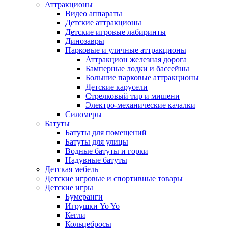
Аттракционы
Видео аппараты
Детские аттракционы
Детские игровые лабиринты
Динозавры
Парковые и уличные аттракционы
Аттракцион железная дорога
Бамперные лодки и бассейны
Большие парковые аттракционы
Детские карусели
Стрелковый тир и мишени
Электро-механические качалки
Силомеры
Батуты
Батуты для помещений
Батуты для улицы
Водные батуты и горки
Надувные батуты
Детская мебель
Детские игровые и спортивные товары
Детские игры
Бумеранги
Игрушки Yo Yo
Кегли
Кольцебросы