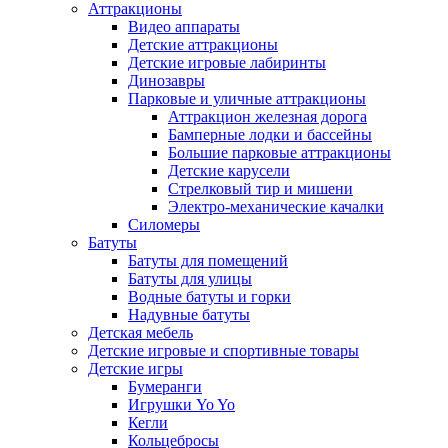
Аттракционы
Видео аппараты
Детские аттракционы
Детские игровые лабиринты
Динозавры
Парковые и уличные аттракционы
Аттракцион железная дорога
Бамперные лодки и бассейны
Большие парковые аттракционы
Детские карусели
Стрелковый тир и мишени
Электро-механические качалки
Силомеры
Батуты
Батуты для помещений
Батуты для улицы
Водные батуты и горки
Надувные батуты
Детская мебель
Детские игровые и спортивные товары
Детские игры
Бумеранги
Игрушки Yo Yo
Кегли
Кольцебросы