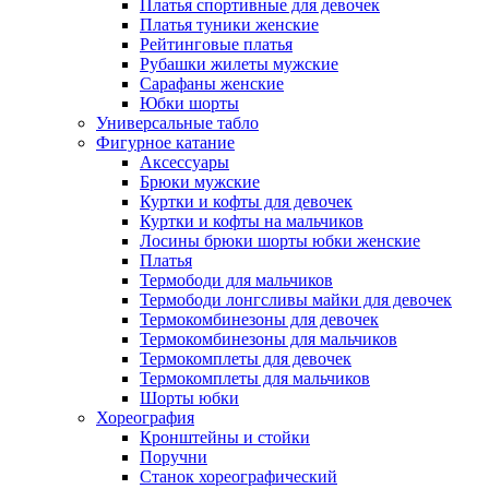
Платья спортивные для девочек
Платья туники женские
Рейтинговые платья
Рубашки жилеты мужские
Сарафаны женские
Юбки шорты
Универсальные табло
Фигурное катание
Аксессуары
Брюки мужские
Куртки и кофты для девочек
Куртки и кофты на мальчиков
Лосины брюки шорты юбки женские
Платья
Термободи для мальчиков
Термободи лонгсливы майки для девочек
Термокомбинезоны для девочек
Термокомбинезоны для мальчиков
Термокомплеты для девочек
Термокомплеты для мальчиков
Шорты юбки
Хореография
Кронштейны и стойки
Поручни
Станок хореографический