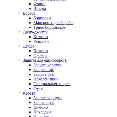
Форма
Шлема
Борьба
Борцовки
Манекены для борьбы
Трико борцовское
Джиу-джитсу
Кимоно
Рюкзаки
Дзюдо
Кимоно
Одежда
Защита для единоборств
Защита корпуса
Защита ног
Защита рук
Наколенники
Специальная защита
Футы
Каратэ
Защита корпуса
Защита рук
Кимоно
Накладки
Перчатки