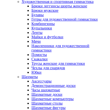
Художественная и спортивная гимнастика
Брюки леггинсы шорты женские
Брюки мужские
Булавы
Гетры для художественной гимнастики
Комбинезоны
Купальники
Ленты
Майки и футболки
Мячи
Наколенники для художественной
гимнастики
Помосты
Скакалки
Трусы женские для гимнастики
Чехлы для снарядов
Юбки
Шахматы
Аксессуары
Демонстрационные доски
Часы шахматные
Шахматные доски
Шахматные компьютеры
Шахматные столы
Шахматные фигуры