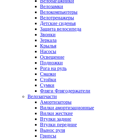
Велобагажники
Велозамки
Велокомпьютеры
Велотренажеры
Детские сиденья
Защита велосипеда
Звонки
Зеркала
Крылья
Насосы
Освещение
Подножки
Рога на руль
Смазки
Стойки
Сумки
Фляги Флягодержатели
Велозапчасти
Амортизаторы
Вилки амортизационные
Вилки жесткие
Втулки задние
Втулки передние
Вынос руля
Грипсы