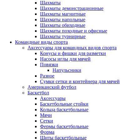
Шахматы
Шахматы демонстрационные
Шахматы магнитные
Шахматы напольные
Шахматы обиходные
Шахматы походные и офисные
Шахматы турнирные
Командные виды спорта
Аксессуары для командных видов спорта
Конусы и фишки для разметки
Насосы иглы для мячей
Повязки
Напульсники
Разное
Сумки сетки и контейнера для мячей
Американский футбол
Баскетбол
Аксессуары
Баскетбольные стойки
Кольца баскетбольные
Мячи
Сетки
Фермы баскетбольные
Форма
Щиты баскетбольные