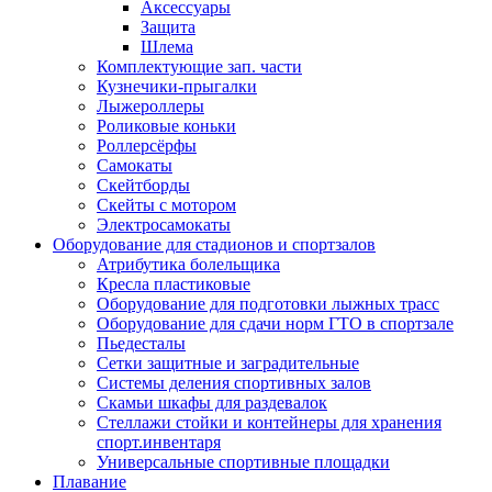
Аксессуары
Защита
Шлема
Комплектующие зап. части
Кузнечики-прыгалки
Лыжероллеры
Роликовые коньки
Роллерсёрфы
Самокаты
Скейтборды
Скейты с мотором
Электросамокаты
Оборудование для стадионов и спортзалов
Атрибутика болельщика
Кресла пластиковые
Оборудование для подготовки лыжных трасс
Оборудование для сдачи норм ГТО в спортзале
Пьедесталы
Сетки защитные и заградительные
Системы деления спортивных залов
Скамьи шкафы для раздевалок
Стеллажи стойки и контейнеры для хранения
спорт.инвентаря
Универсальные спортивные площадки
Плавание