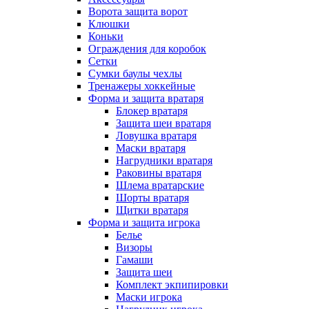
Ворота защита ворот
Клюшки
Коньки
Ограждения для коробок
Сетки
Сумки баулы чехлы
Тренажеры хоккейные
Форма и защита вратаря
Блокер вратаря
Защита шеи вратаря
Ловушка вратаря
Маски вратаря
Нагрудники вратаря
Раковины вратаря
Шлема вратарские
Шорты вратаря
Щитки вратаря
Форма и защита игрока
Белье
Визоры
Гамаши
Защита шеи
Комплект экпипировки
Маски игрока