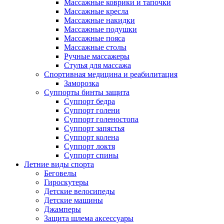
Массажные коврики и тапочки
Массажные кресла
Массажные накидки
Массажные подушки
Массажные пояса
Массажные столы
Ручные массажеры
Стулья для массажа
Спортивная медицина и реабилитация
Заморозка
Суппорты бинты защита
Суппорт бедра
Суппорт голени
Суппорт голеностопа
Суппорт запястья
Суппорт колена
Суппорт локтя
Суппорт спины
Летние виды спорта
Беговелы
Гироскутеры
Детские велосипеды
Детские машины
Джамперы
Защита шлема аксессуары