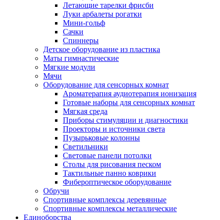
Летающие тарелки фрисби
Луки арбалеты рогатки
Мини-гольф
Сачки
Спиннеры
Детское оборудование из пластика
Маты гимнастические
Мягкие модули
Мячи
Оборудование для сенсорных комнат
Ароматерапия аудиотерапия ионизация
Готовые наборы для сенсорных комнат
Мягкая среда
Приборы стимуляции и диагностики
Проекторы и источники света
Пузырьковые колонны
Светильники
Световые панели потолки
Столы для рисования песком
Тактильные панно коврики
Фибероптическое оборудование
Обручи
Спортивные комплексы деревянные
Спортивные комплексы металлические
Единоборства