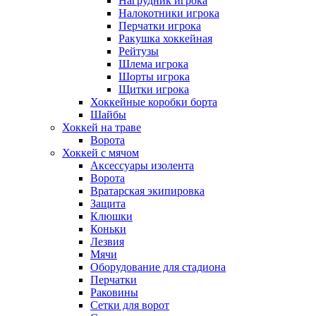
Нагрудник игрока
Налокотники игрока
Перчатки игрока
Ракушка хоккейная
Рейтузы
Шлема игрока
Шорты игрока
Щитки игрока
Хоккейные коробки борта
Шайбы
Хоккей на траве
Ворота
Хоккей с мячом
Аксессуары изолента
Ворота
Вратарская экипировка
Защита
Клюшки
Коньки
Лезвия
Мячи
Оборудование для стадиона
Перчатки
Раковины
Сетки для ворот