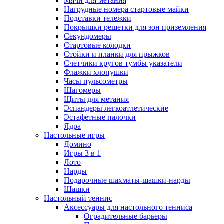
Мячи для метания
Нагрудные номера стартовые майки
Подставки тележки
Покрышки решетки для зон приземления
Секундомеры
Стартовые колодки
Стойки и планки для прыжков
Счетчики кругов тумбы указатели
Флажки хлопушки
Часы пульсометры
Шагомеры
Щиты для метания
Эспандеры легкоатлетические
Эстафетные палочки
Ядра
Настольные игры
Домино
Игры 3 в 1
Лото
Нарды
Подарочные шахматы-шашки-нарды
Шашки
Настольный теннис
Аксессуары для настольного тенниса
Оградительные барьеры