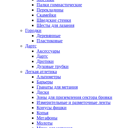
Палки гимнастические
Перекладины
Скамейки
Шведские стенки
Шесты для лазания
Городки
Деревянные
Пластиковые
Дартс
Аксессуары
Дартс
Дротики
Духовые трубки
Легкая атлетика
Альтиметры
Барьеры
Гранаты для метания
Диски
Зоны для приземления сектора бровки
Измерительные и разметочные ленты
Конусы фишки
Копья
Мегафоны
Молоты