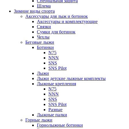
Специальная защита
Шлема
Зимние виды спорта
Аксессуары для лыж и ботинок
Аксессуары и комплектующие
Связки
Сумки для ботинок
Чехлы
Беговые лыжи
Ботинки
N75
NNN
SNS
SNS Pilot
Лыжи
Лыжи детские лыжные комплекты
Лыжные крепления
N75
NNN
SNS
SNS Pilot
Разные
Лыжные палки
Горные лыжи
Горнoлыжные ботинки