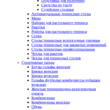
Подставки для полотенец
Средства по уходу
Судейские столики
Антивандальные теннисные столы
Мячи
Наборы для настольного тенниса
Ракетки
Роботы для настольного тенниса
Сетки
Столы теннисные всепогодные уличные
Столы теннисные для закрытых помещений
Столы теннисные профессиональные
Чехлы для ракеток
Чехлы для теннисных столов
Спортивные танцы
Блузы гольфы женские
Брюки женские
Брюки мужские
Гольфы футболки комбидрессы рубашки
мужские
Женская тренировочно-разогревочная
одежда
Комбинезоны
Комбинезоны женские
Обувь