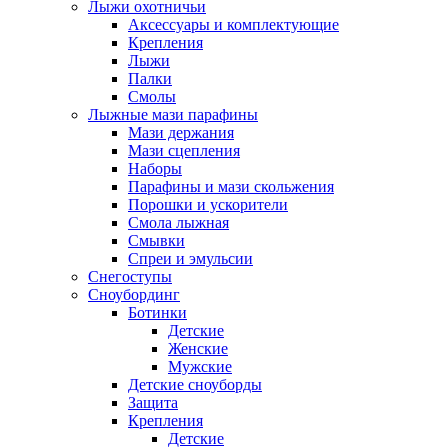
Лыжи охотничьи
Аксессуары и комплектующие
Крепления
Лыжи
Палки
Смолы
Лыжные мази парафины
Мази держания
Мази сцепления
Наборы
Парафины и мази скольжения
Порошки и ускорители
Смола лыжная
Смывки
Спреи и эмульсии
Снегоступы
Сноубординг
Ботинки
Детские
Женские
Мужские
Детские сноуборды
Защита
Крепления
Детские