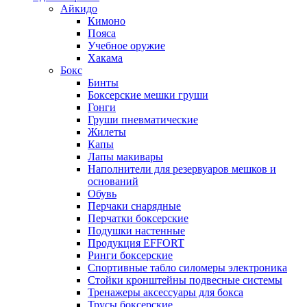
Айкидо
Кимоно
Пояса
Учебное оружие
Хакама
Бокс
Бинты
Боксерские мешки груши
Гонги
Груши пневматические
Жилеты
Капы
Лапы макивары
Наполнители для резервуаров мешков и
оснований
Обувь
Перчаки снарядные
Перчатки боксерские
Подушки настенные
Продукция EFFORT
Ринги боксерские
Спортивные табло силомеры электроника
Стойки кронштейны подвесные системы
Тренажеры аксессуары для бокса
Трусы боксерские