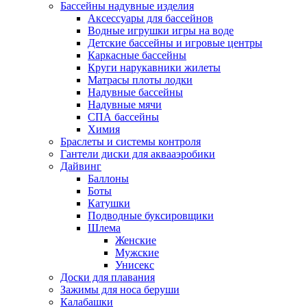
Бассейны надувные изделия
Аксессуары для бассейнов
Водные игрушки игры на воде
Детские бассейны и игровые центры
Каркасные бассейны
Круги нарукавники жилеты
Матрасы плоты лодки
Надувные бассейны
Надувные мячи
СПА бассейны
Химия
Браслеты и системы контроля
Гантели диски для аквааэробики
Дайвинг
Баллоны
Боты
Катушки
Подводные буксировщики
Шлема
Женские
Мужские
Унисекс
Доски для плавания
Зажимы для носа беруши
Калабашки