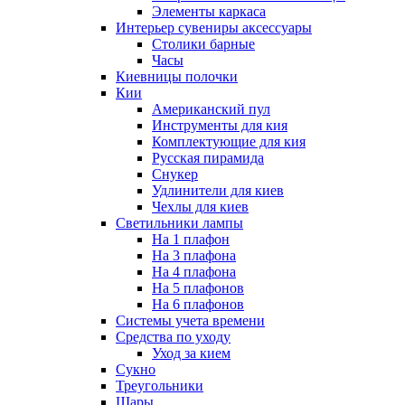
Элементы каркаса
Интерьер сувениры аксессуары
Столики барные
Часы
Киевницы полочки
Кии
Американский пул
Инструменты для кия
Комплектующие для кия
Русская пирамида
Снукер
Удлинители для киев
Чехлы для киев
Светильники лампы
На 1 плафон
На 3 плафона
На 4 плафона
На 5 плафонов
На 6 плафонов
Системы учета времени
Средства по уходу
Уход за кием
Сукно
Треугольники
Шары