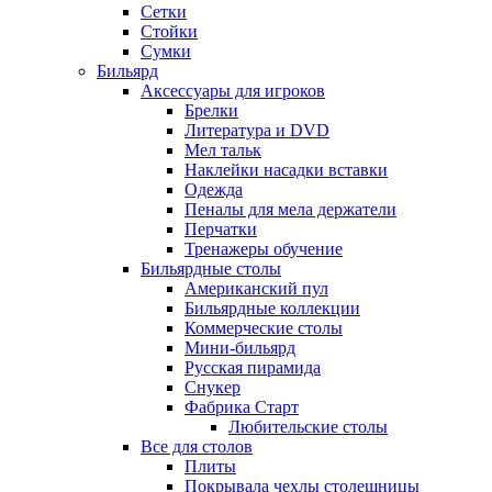
Сетки
Стойки
Сумки
Бильярд
Аксессуары для игроков
Брелки
Литература и DVD
Мел тальк
Наклейки насадки вставки
Одежда
Пеналы для мела держатели
Перчатки
Тренажеры обучение
Бильярдные столы
Американский пул
Бильярдные коллекции
Коммерческие столы
Мини-бильярд
Русская пирамида
Снукер
Фабрика Старт
Любительские столы
Все для столов
Плиты
Покрывала чехлы столешницы