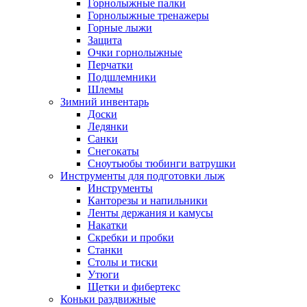
Горнолыжные палки
Горнолыжные тренажеры
Горные лыжи
Защита
Очки горнолыжные
Перчатки
Подшлемники
Шлемы
Зимний инвентарь
Доски
Ледянки
Санки
Снегокаты
Сноутьюбы тюбинги ватрушки
Инструменты для подготовки лыж
Инструменты
Канторезы и напильники
Ленты держания и камусы
Накатки
Скребки и пробки
Станки
Столы и тиски
Утюги
Щетки и фибертекс
Коньки раздвижные