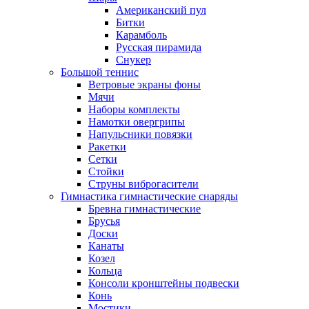
Американский пул
Битки
Карамболь
Русская пирамида
Снукер
Большой теннис
Ветровые экраны фоны
Мячи
Наборы комплекты
Намотки овергрипы
Напульсники повязки
Ракетки
Сетки
Стойки
Струны виброгасители
Гимнастика гимнастические снаряды
Бревна гимнастические
Брусья
Доски
Канаты
Козел
Кольца
Консоли кронштейны подвески
Конь
Мостики