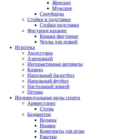
Женские
Мужские
Сноуборды
Стойки и подставки
Cтойки подставки
Фигурное катание
Коньки фигурные
Чехлы для лезвий
Игротека
Аксессуары
Аэрохоккей
Интерактивные автоматы
Казино
Напольный баскетбол
Напольный футбол
Настольный хоккей
Петанк
Индивидуальные виды спорта
Армрестлинг
Столы
Бадминтон
Воланы
Вышки
Комплекты для игры
Ракетки