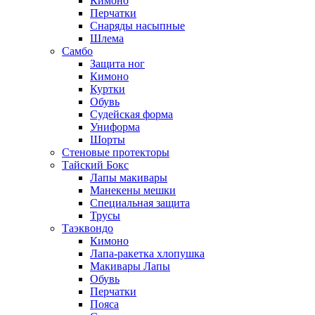
Кимоно
Перчатки
Снаряды насыпные
Шлема
Самбо
Защита ног
Кимоно
Куртки
Обувь
Судейская форма
Униформа
Шорты
Стеновые протекторы
Тайский Бокс
Лапы макивары
Манекены мешки
Специальная защита
Трусы
Таэквондо
Кимоно
Лапа-ракетка хлопушка
Макивары Лапы
Обувь
Перчатки
Пояса