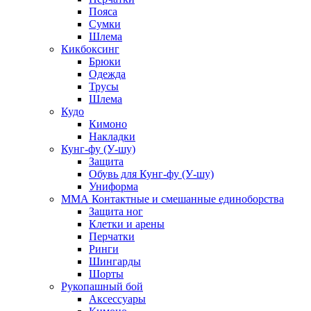
Пояса
Сумки
Шлема
Кикбоксинг
Брюки
Одежда
Трусы
Шлема
Кудо
Кимоно
Накладки
Кунг-фу (У-шу)
Защита
Обувь для Кунг-фу (У-шу)
Униформа
ММА Контактные и смешанные единоборства
Защита ног
Клетки и арены
Перчатки
Ринги
Шингарды
Шорты
Рукопашный бой
Аксессуары