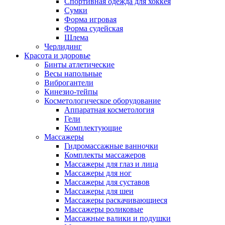
Спортивная одежда для хоккея
Сумки
Форма игровая
Форма судейская
Шлема
Черлидинг
Красота и здоровье
Бинты атлетические
Весы напольные
Виброгантели
Кинезио-тейпы
Косметологическое оборудование
Аппаратная косметология
Гели
Комплектующие
Массажеры
Гидромассажные ванночки
Комплекты массажеров
Массажеры для глаз и лица
Массажеры для ног
Массажеры для суставов
Массажеры для шеи
Массажеры раскачивающиеся
Массажеры роликовые
Массажные валики и подушки