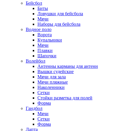
Бейсбол
Биты
Ловушки для бейсбола
Мячи
Наборы для бейсбола
Водное поло
Ворота
Купальники
Мячи
Плавки
Шапочки
Волейбол
Антенны карманы для антенн
Вышки судейские
Мячи для зала
Мячи пляжные
Наколенники
Сетки
Стойки разметка для полей
Форма
Гандбол
Мячи
Сетки
Форма
Лапта