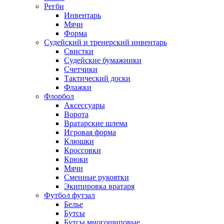
Регби
Инвентарь
Мячи
Форма
Судейский и тренерский инвентарь
Свистки
Судейские бумажники
Счетчики
Тактический доски
Флажки
Флорбол
Аксессуары
Ворота
Вратарские шлема
Игровая форма
Клюшки
Кроссовки
Крюки
Мячи
Сменные рукоятки
Экипировка вратаря
Футбол футзал
Белье
Бутсы
Бутсы многошиповые